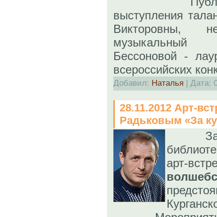
Публика ус
выступления тала
Викторовны, 
музыкальный 
Бессоновой - лау
всероссийских кон
Добавил:
Наталья
| Дата:
28.11.2012 Арт-вс
Радьковым «За к
З
библиот
арт-вст
волшебс
предс
Курганск