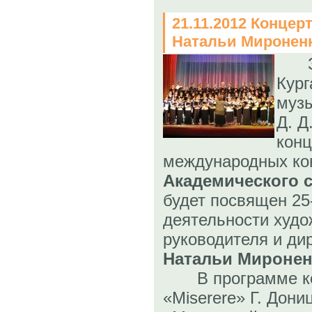
21.11.2012 Концер
Натальи Миронен
За
Кург
муз
Д. Д
конц
международных ко
Академического 
будет посвящен 25
деятельности худо
руководителя и ди
Натальи Миронен
В программе кон
«Miserere» Г. Дони