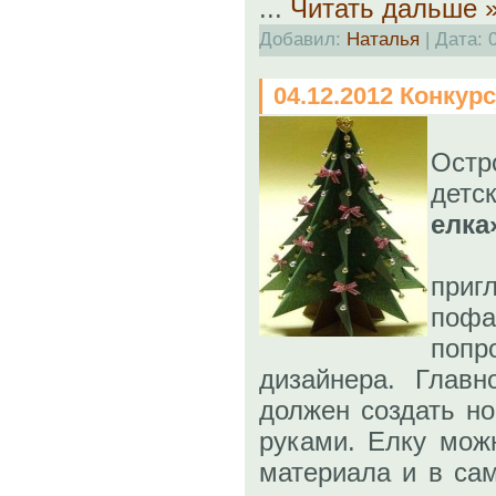
...
Читать дальше 
Добавил:
Наталья
| Дата:
04.12.2012 Конкур
Ост
дет
елка
приг
по
попр
дизайнера. Главн
должен создать н
руками. Елку мож
материала и в са