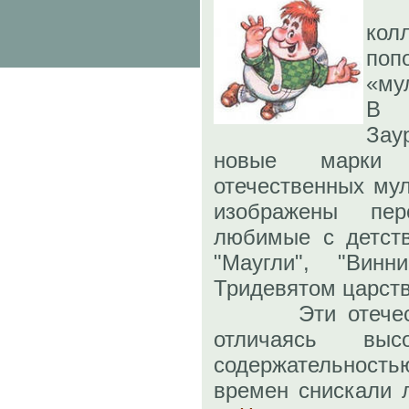
кол
поп
«му
В 
Зау
новые марки
отечественных му
изображены пе
любимые с детств
"Маугли", "Ви
Тридевятом царств
Эти отечестве
отличаясь вы
содержательнос
времен снискали 