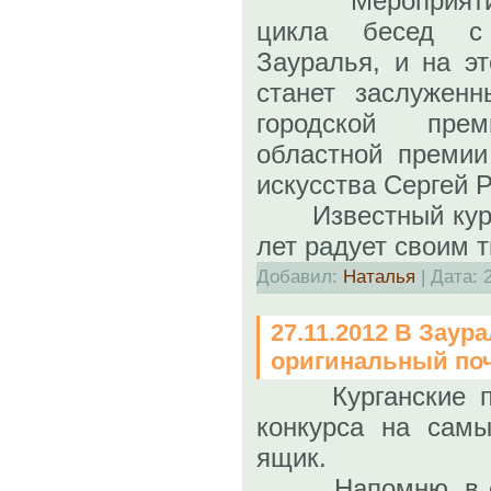
Мероприятие п
цикла бесед с
Зауралья, и на э
станет заслуженн
городской пре
областной премии
искусства Сергей 
Известный курган
лет радует своим 
Добавил:
Наталья
| Дата:
27.11.2012 В Заур
оригинальный по
Курганские 
конкурса на сам
ящик.
Напомню, в орг