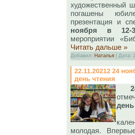
художественный ш
погашены юбил
презентация и сп
ноября в 12
мероприятии «Би
Читать дальше »
Добавил:
Наталья
| Дата:
22.11.20212 24 но
день чтения
2
отм
день
Эта
кал
молодая. Впервы