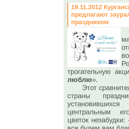
19.11.2012 Курган
предлагают заура
праздником
м
о
в
Р
трогательную акц
люблю
».
Этот сравнитель
страны празд
установившихс
центральным ег
цветок незабудки:
все будем вам бла