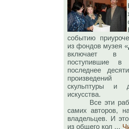
событию приуроче
из фондов музея «
включает в с
поступившие в
последнее десят
произведений 
скульптуры и де
искусства.
Все эти работ
самих авторов, н
владельцев. И эт
из общего кол
...
Ч