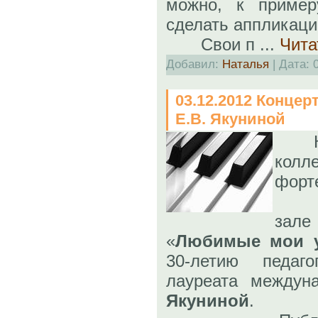
можно, к пример
сделать аппликаци
Свои п
...
Чита
Добавил:
Наталья
| Дата:
03.12.2012 Конце
Е.В. Якуниной
К
колл
форт
зал
«
Любимые мои у
30-летию педаго
лауреата междун
Якуниной
.