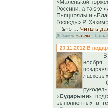
«Маленькой торже
Россини, а также «
Пьяццоллы и «Бла
Господь» Р. Хакимо
&nb
...
Читать да
Добавил:
Наталья
| Дата:
20.11.2012 В пода
В по
ноябр
поздрав
ласковых
Специ
рукод
«
Сударыни
» подг
выполненных в те