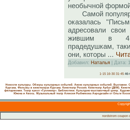
необычной формой
Самой популярно
оказалась "Письм
адресовали свои 
жившим в 41
прадедушкам, так
они, которы
...
Чит
Добавил:
Наталья
| Дата:
1-15
16-30
31-45
46-
Новости культуры. Обзоры культурных событий. Анонс культурных событий. Выставки. С
Кургана. Фильмы в кинотеатрах Кургана.
Кинотеатр Россия.
Кинотеатр Арбат (ДКМ).
Киноте
филармония.
Театр кукол «Гулливер».
Библиотеки.
Культурно-выставочный центр.
Художе
Юнона и Авось. Музыкальный театр Алексея Рыбникова
Аэродизайн от Ольги Косо
Copyrig
nordstrom coupon 