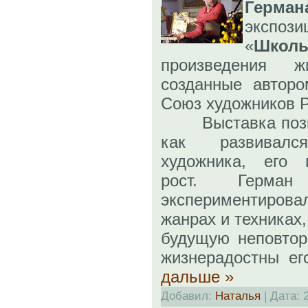
Герма
экспо
«
Школ
произведения 
созданные авторо
Союз художников Р
Выставка позвол
как развивалс
художника, его 
рост. Герман
экспериментиров
жанрах и техниках
будущую неповтор
жизнерадостны е
дальше »
Добавил:
Наталья
| Дата: