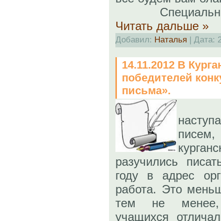
Специально к
Читать дальше »
Добавил:
Наталья
| Дата:
14.11.2012 В Кург
победителей конк
письма».
наступ
писем
курга
разучились писа
году в адрес орг
работа. Это мень
тем не менее,
учащихся отличал