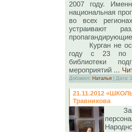
2007 году. Имен
национальная прог
во всех региона
устраивают раз
пропагандирующие
Курган не остал
году с 23 по 
библиотеки по
мероприятий
...
Чи
Добавил:
Наталья
| Дата:
21.11.2012 «ШКО
Травникова
За
персо
Народн