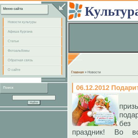
Культур
Меню сайта
Новости культуры
Афиша Кургана
Cтатьи
Фотоальбомы
Обратная связь
О сайте
Главная
»
Новости
06.12.2012 Подари
Поиск
при
пода
без 
праздник! Во в