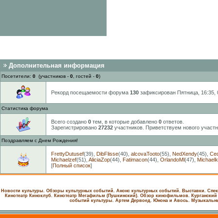
Дополнительная информация
Посетители:
0
(участников -
0
, гостей -
0
)
Рекорд посещаемости форума
130
зафиксирован Пятница, 16:35, 
Статистика форума
Всего создано
0
тем, в которые добавлено
0
ответов.
Зарегистрировано
27232
участников. Приветствуем нового участ
Поздравляем с Днем Рождения!
FrettyDutusef
(39)
,
DibFlisse
(40)
,
alcovaTooto
(55)
,
NedXendy
(45)
,
Ce
Michaelzef
(51)
,
AliciaZop
(44)
,
Fatimacon
(44)
,
OrlandoMl
(47)
,
Michaelk
[
Полный список
]
Новости культуры. Обзоры культурных событий. Анонс культурных событий. Выставки. Спек
Кинотеатр Киноклуб.
Кинотеатр Мегафильм (Пушкинский).
Обзор кинофильмов.
Курганский
событий культуры.
Артем Дервоед.
Юнона и Авось. Музыкальн