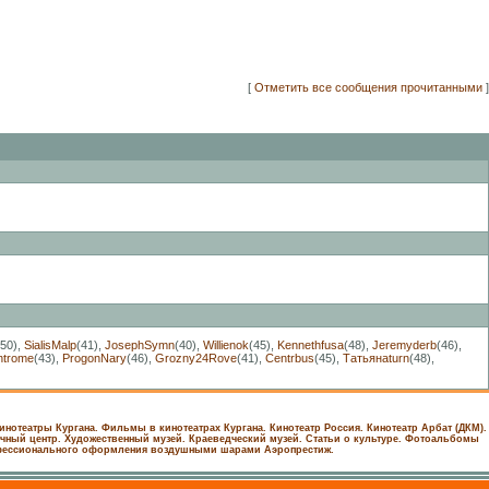
[
Отметить все сообщения прочитанными
]
(50)
,
SialisMalp
(41)
,
JosephSymn
(40)
,
Willienok
(45)
,
Kennethfusa
(48)
,
Jeremyderb
(46)
,
ntrome
(43)
,
ProgonNary
(46)
,
Grozny24Rove
(41)
,
Centrbus
(45)
,
Татьянаturn
(48)
,
инотеатры Кургана. Фильмы в кинотеатрах Кургана.
Кинотеатр Россия.
Кинотеатр Арбат (ДКМ).
чный центр.
Художественный музей.
Краеведческий музей.
Статьи о культуре.
Фотоальбомы
офессионального оформления воздушными шарами Аэропрестиж.