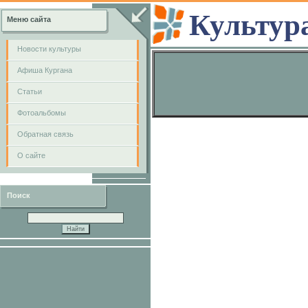
Культур
Меню сайта
Новости культуры
Афиша Кургана
Cтатьи
Фотоальбомы
Обратная связь
О сайте
Поиск