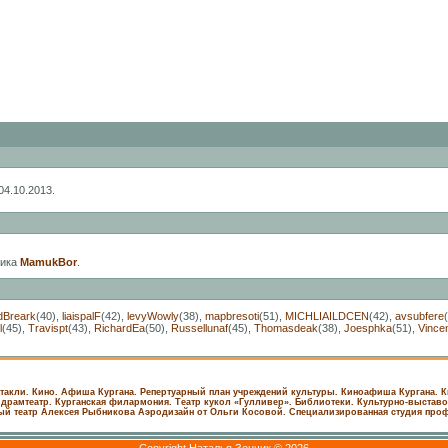
04.10.2013.
ника
MamukBor
.
dBreark
(40)
,
liaispalF
(42)
,
levyWowly
(38)
,
mapbresoti
(51)
,
MICHLIAILDCEN
(42)
,
avsubfere
l
(45)
,
Travispt
(43)
,
RichardEa
(50)
,
Russellunaf
(45)
,
Thomasdeak
(38)
,
Joesphka
(51)
,
Vince
такли. Кино.
Афиша Кургана. Репертуарный план учреждений культуры.
Киноафиша Кургана. К
 драмтеатр.
Курганская филармония.
Театр кукол «Гулливер».
Библиотеки.
Культурно-выставо
ый театр Алексея Рыбникова
Аэродизайн от Ольги Косовой. Специализированная студия пр
Copyright Наталья Зенчик © 2026