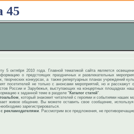
а 45
ту 5 октября 2010 года. Главной тематикой сайта является освещен
нформацию о предстоящих праздничных и развлекательных мероприят
ах, творческих конкурсах, а также репертуарных планах учреждений кул
осетителей не только с анонсами мероприятий, но и расскажут о 
тистов России и Зарубежья, выступающих на концертных площадках наш
ормацию к заданной теме в разделе "
Каталог статей
".
тоальбом
, который знакомит читателей с героями и событиями наших м
 живое общение. Вы можете оставить свое сообщение, используя 
 необходимо зарегистрироваться.
у с рекламодателями
. Рассмотрим все предложения, не противоречащи