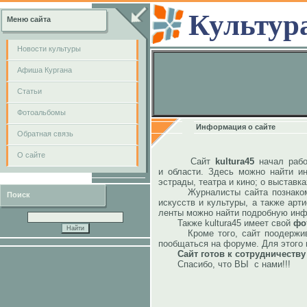
Культур
Меню сайта
Новости культуры
Афиша Кургана
Cтатьи
Фотоальбомы
Информация о сайте
Обратная связь
О сайте
Сайт
kultura45
начал рабо
и области. Здесь можно найти и
эстрады, театра и кино; о выставк
Журналисты сайта познакомят п
Поиск
искусств и культуры, а также ар
ленты можно найти подробную инф
Также kultura45 имеет свой
фо
Кроме того, сайт поодерживает
пообщаться на форуме. Для этого
Сайт готов к сотрудничеств
Спасибо, что ВЫ с нами!!!