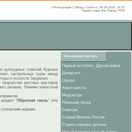
|
Регистрация
| |
Вход
| Суббота, 08.08.2026, 14:20
Приветствую Вас
Гость
|
RSS
Киноафиша Кургана
Первый мститель: Другая война
ие культурных событий Кургана
Дивергент
иях; гастрольных турах звезд
ьтуры и исскуств Зауралья.
Окулус
творчестве местных мастеров
его региона. Помимо новостной
Авантюристы
Медсестра
атериалов.
раздел "
Обратная связь
" или
Реальная белка
е этическим нормам.
Саботаж
Скорый Москва–Россия
Страна хороших деточек
Новый Человек-паук: Высокое