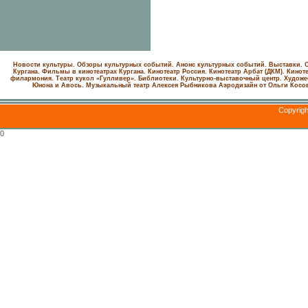
Новости культуры. Обзоры культурных событий. Анонс культурных событий. Выставки. С
Кургана. Фильмы в кинотеатрах Кургана.
Кинотеатр Россия.
Кинотеатр Арбат (ДКМ).
Киноте
филармония.
Театр кукол «Гулливер».
Библиотеки.
Культурно-выставочный центр.
Художе
Юнона и Авось. Музыкальный театр Алексея Рыбникова
Аэродизайн от Ольги Косо
Copyrig
0