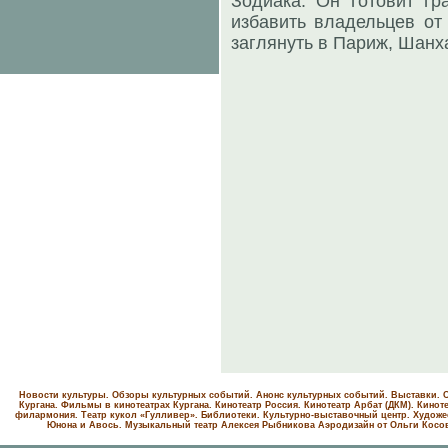
Зодиака. Он готовит гр
избавить владельцев от
заглянуть в Париж, Шанха
Новости культуры. Обзоры культурных событий. Анонс культурных событий. Выставки. С
Кургана. Фильмы в кинотеатрах Кургана.
Кинотеатр Россия.
Кинотеатр Арбат (ДКМ).
Киноте
филармония.
Театр кукол «Гулливер».
Библиотеки.
Культурно-выставочный центр.
Художе
Юнона и Авось. Музыкальный театр Алексея Рыбникова
Аэродизайн от Ольги Косо