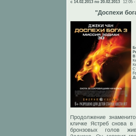
c 14.02.2013 по 20.02.2013
12:05 -
"Доспехи бог
Б
Р
В
К
К
С
Г
Д
Продолжение знаменито
кличке Ястреб снова в
бронзовых голов жив