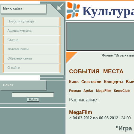
Культур
Меню сайта
Новости культуры
Афиша Кургана
Cтатьи
Фотоальбомы
Фильм "Игра на в
Обратная связь
О сайте
СОБЫТИЯ
МЕСТА
Кино
Спектакли
Концерты
Выс
Поиск
Россия
Арбат
MegaFilm
КиноClub
Расписание :
MegaFilm
c 04.03.2012 по 06.03.2012
24:00
"Игра