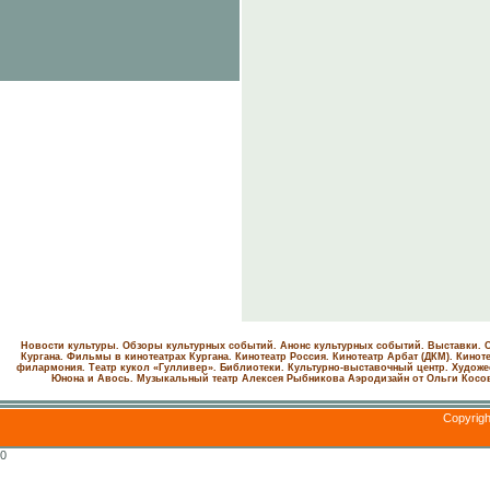
Новости культуры. Обзоры культурных событий. Анонс культурных событий. Выставки. С
Кургана. Фильмы в кинотеатрах Кургана.
Кинотеатр Россия.
Кинотеатр Арбат (ДКМ).
Киноте
филармония.
Театр кукол «Гулливер».
Библиотеки.
Культурно-выставочный центр.
Художе
Юнона и Авось. Музыкальный театр Алексея Рыбникова
Аэродизайн от Ольги Косо
Copyrig
0