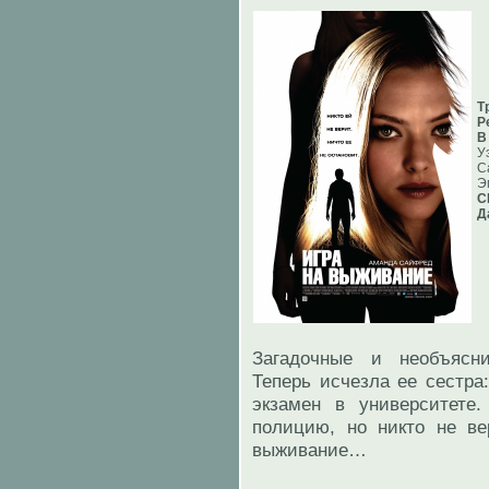
Т
Р
В
У
С
Э
С
Д
Загадочные и необъясн
Теперь исчезла ее сестра
экзамен в университете
полицию, но никто не ве
выживание…