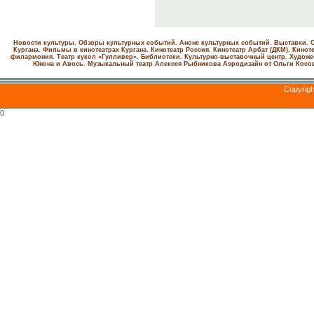
Новости культуры. Обзоры культурных событий. Анонс культурных событий. Выставки. С
Кургана. Фильмы в кинотеатрах Кургана.
Кинотеатр Россия.
Кинотеатр Арбат (ДКМ).
Киноте
филармония.
Театр кукол «Гулливер».
Библиотеки.
Культурно-выставочный центр.
Художе
Юнона и Авось. Музыкальный театр Алексея Рыбникова
Аэродизайн от Ольги Косо
Copyrig
0