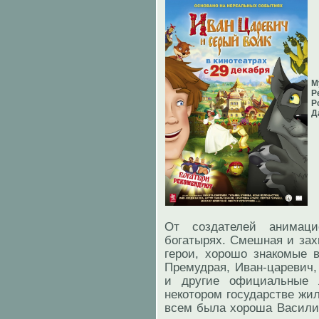
М
Р
Р
Д
От создателей анимаци
богатырях. Смешная и зах
герои, хорошо знакомые в
Премудрая, Иван-царевич,
и другие официальные 
некотором государстве жи
всем была хороша Василис