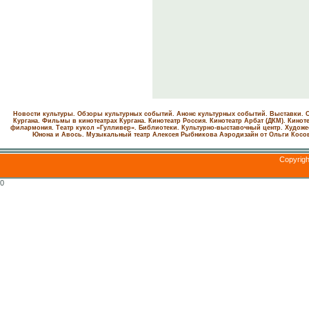
Новости культуры. Обзоры культурных событий. Анонс культурных событий. Выставки. С
Кургана. Фильмы в кинотеатрах Кургана.
Кинотеатр Россия.
Кинотеатр Арбат (ДКМ).
Киноте
филармония.
Театр кукол «Гулливер».
Библиотеки.
Культурно-выставочный центр.
Художе
Юнона и Авось. Музыкальный театр Алексея Рыбникова
Аэродизайн от Ольги Косо
Copyrig
0