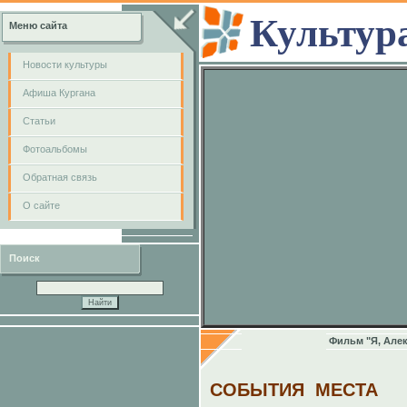
Культур
Меню сайта
Новости культуры
Афиша Кургана
Cтатьи
Фотоальбомы
Обратная связь
О сайте
Поиск
Фильм "Я, Алек
СОБЫТИЯ
МЕСТА