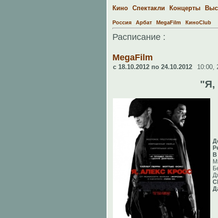
Кино
Спектакли
Концерты
Выс
Россия
Арбат
MegaFilm
КиноClub
Расписание :
MegaFilm
c 18.10.2012 по 24.10.2012
10:00,
"Я,
Д
Р
В
М
Б
Д
С
Д