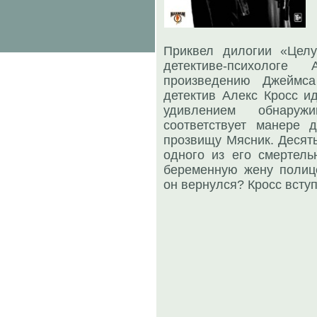
Приквел дилогии «Цел
детективе-психолог
произведению Джеймса
детектив Алекс Кросс и
удивлением обнаруж
соответствует манере 
прозвищу Мясник. Десят
одного из его смертель
беременную жену полице
он вернулся? Кросс вступ