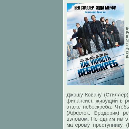
Б
Р
В
М
С
А
С
Д
Джошу Ковачу (Стиллер)
финансист, живущий в р
этаже небоскреба. Чтоб
(Аффлек, Бродерик) ре
взломом. Но одним им эт
матерому преступнику 