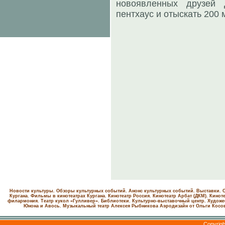
новоявленных друзей
пентхаус и отыскать 200
Новости культуры. Обзоры культурных событий. Анонс культурных событий. Выставки. С
Кургана. Фильмы в кинотеатрах Кургана.
Кинотеатр Россия.
Кинотеатр Арбат (ДКМ).
Киноте
филармония.
Театр кукол «Гулливер».
Библиотеки.
Культурно-выставочный центр.
Художе
Юнона и Авось. Музыкальный театр Алексея Рыбникова
Аэродизайн от Ольги Косо
Copyrig