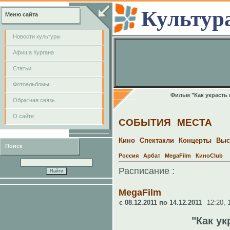
Культур
Меню сайта
Новости культуры
Афиша Кургана
Cтатьи
Фотоальбомы
Фильм "Как украсть
Обратная связь
О сайте
СОБЫТИЯ
МЕСТА
Кино
Спектакли
Концерты
Выс
Поиск
Россия
Арбат
MegaFilm
КиноClub
Расписание :
MegaFilm
c 08.12.2011 по 14.12.2011
12:20,
"Как ук