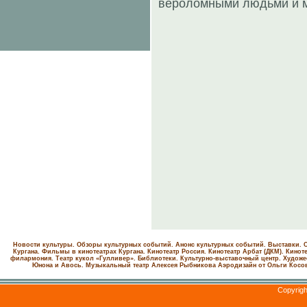
вероломными людьми и 
Новости культуры. Обзоры культурных событий. Анонс культурных событий. Выставки. С
Кургана. Фильмы в кинотеатрах Кургана.
Кинотеатр Россия.
Кинотеатр Арбат (ДКМ).
Киноте
филармония.
Театр кукол «Гулливер».
Библиотеки.
Культурно-выставочный центр.
Художе
Юнона и Авось. Музыкальный театр Алексея Рыбникова
Аэродизайн от Ольги Косо
Copyrig