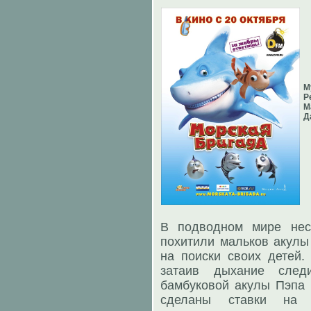
М
Р
М
Д
В подводном мире нес
похитили мальков акулы
на поиски своих детей.
затаив дыхание след
бамбуковой акулы Пэпа 
сделаны ставки на 