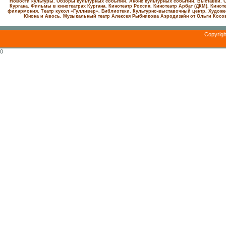
Новости культуры. Обзоры культурных событий. Анонс культурных событий. Выставки. С
Кургана. Фильмы в кинотеатрах Кургана.
Кинотеатр Россия.
Кинотеатр Арбат (ДКМ).
Киноте
филармония.
Театр кукол «Гулливер».
Библиотеки.
Культурно-выставочный центр.
Художе
Юнона и Авось. Музыкальный театр Алексея Рыбникова
Аэродизайн от Ольги Косо
Copyrig
0