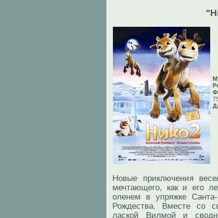
"Н
М
Р
Ф
7
Д
Новые приключения весел
мечтающего, как и его л
оленем в упряжке Санта-
Рождества. Вместе со с
лаской Вилмой и свод