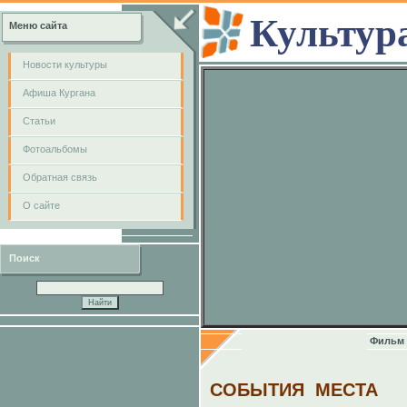
Культур
Меню сайта
Новости культуры
Афиша Кургана
Cтатьи
Фотоальбомы
Обратная связь
О сайте
Поиск
Фильм 
СОБЫТИЯ
МЕСТА