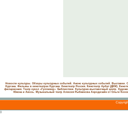
Новости культуры. Обзоры культурных событий. Анонс культурных событий. Выставки. С
Кургана. Фильмы в кинотеатрах Кургана.
Кинотеатр Россия.
Кинотеатр Арбат (ДКМ).
Киноте
филармония.
Театр кукол «Гулливер».
Библиотеки.
Культурно-выставочный центр.
Художе
Юнона и Авось. Музыкальный театр Алексея Рыбникова
Аэродизайн от Ольги Косо
Copyrig
0