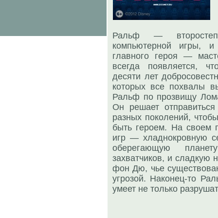
Ральф — второстепе
компьютерной игры, и
главного героя — маст
всегда появляется, чт
десяти лет добросовестн
которых все похвалы в
Ральф по прозвищу Лома
Он решает отправиться
разных поколений, чтобы
быть героем. На своем 
игр — хладнокровную се
оберегающую планет
захватчиков, и сладкую 
фон Дю, чье существован
угрозой. Наконец-то Рал
умеет не только разрушат