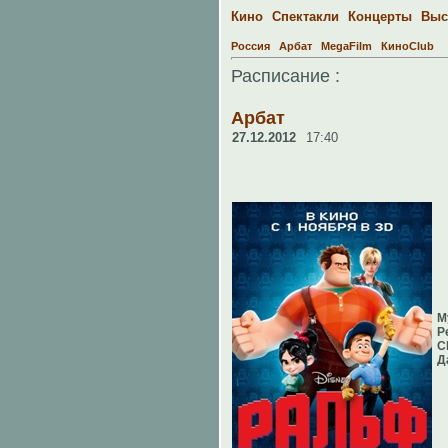
Кино
Спектакли
Концерты
Выс
Россия
Арбат
MegaFilm
КиноClub
Расписание :
Арбат
27.12.2012
17:40
М
Р
С
Д