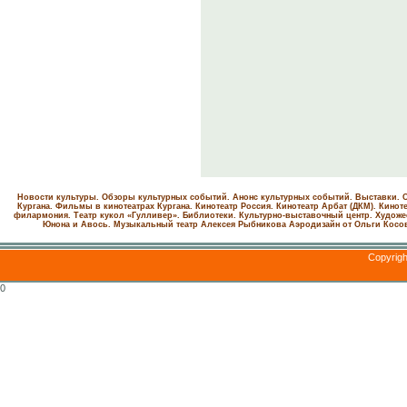
Новости культуры. Обзоры культурных событий. Анонс культурных событий. Выставки. С
Кургана. Фильмы в кинотеатрах Кургана.
Кинотеатр Россия.
Кинотеатр Арбат (ДКМ).
Киноте
филармония.
Театр кукол «Гулливер».
Библиотеки.
Культурно-выставочный центр.
Художе
Юнона и Авось. Музыкальный театр Алексея Рыбникова
Аэродизайн от Ольги Косо
Copyrig
0