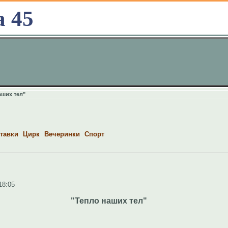
а 45
аших тел"
тавки
Цирк
Вечеринки
Спорт
18:05
"Тепло наших тел"