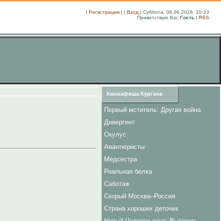
|
Регистрация
| |
Вход
| Суббота, 08.08.2026, 10:33
Приветствую Вас
Гость
|
RSS
Киноафиша Кургана
Первый мститель: Другая война
Дивергент
Окулус
Авантюристы
Медсестра
Реальная белка
Саботаж
Скорый Москва–Россия
Страна хороших деточек
Новый Человек-паук: Высокое