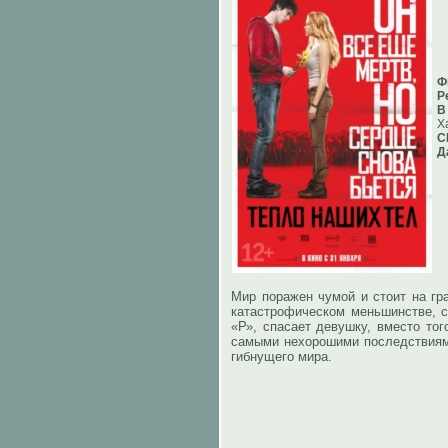
Ф
Р
В
Х
С
Д
Мир поражен чумой и стоит на гр
катастрофическом меньшинстве, с
«Р», спасает девушку, вместо то
самыми нехорошими последствиями
гибнущего мира.