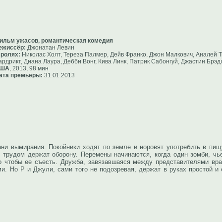
ильм ужасов, романтическая комедия
ежиссёр:
Джонатан Левин
 ролях:
Николас Холт, Тереза Палмер, Дейв Франко, Джон Малкович, Аналей Т
ардрикт, Диана Лаура, Дебби Вонг, Кива Линк, Патрик Сабонгуй, Джастин Брэ
ША
, 2013, 98 мин
ата премьеры:
31.01.2013
ани вымирания. Покойники ходят по земле и норовят употребить в пищ
 трудом держат оборону. Перемены начинаются, когда один зомби, чь
го чтобы ее съесть. Дружба, завязавшаяся между представителями вр
. Но Р и Джули, сами того не подозревая, держат в руках простой и