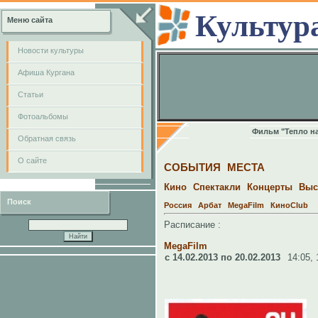
Культур
Меню сайта
Новости культуры
Афиша Кургана
Cтатьи
Фотоальбомы
Фильм "Тепло н
Обратная связь
О сайте
СОБЫТИЯ
МЕСТА
Кино
Спектакли
Концерты
Выс
Поиск
Россия
Арбат
MegaFilm
КиноClub
Расписание :
MegaFilm
c 14.02.2013 по 20.02.2013
14:05,