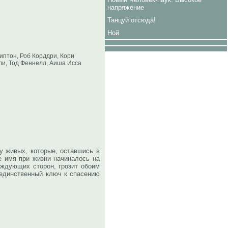
напряжение
Танцуй отсюда!
Ной
иптон, Роб Корддри, Кори
дли, Тод Феннелл, Аиша Исса
у живых, которые, оставшись в
е имя при жизни начиналось на
аждующих сторон, грозит обоим
 единственный ключ к спасению