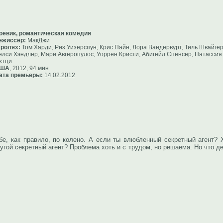
оевик, романтическая комедия
ежиссёр:
МакДжи
 ролях:
Том Харди, Риз Уизерспун, Крис Пайн, Лора Вандервурт, Тиль Швайгер
елси Хэндлер, Мари Авгеропулос, Уоррен Кристи, Абигейл Спенсер, Натассия
хтци
ША
, 2012, 94 мин
ата премьеры:
14.02.2012
бе, как правило, по колено. А если ты влюбленный секретный агент? 
гой секретный агент? Проблема хоть и с трудом, но решаема. Но что де