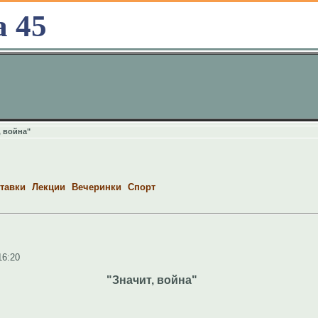
а 45
, война"
тавки
Лекции
Вечеринки
Спорт
16:20
"Значит, война"