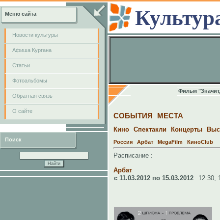
Культур
Меню сайта
Новости культуры
Афиша Кургана
Cтатьи
Фотоальбомы
Фильм "Значит
Обратная связь
О сайте
СОБЫТИЯ
МЕСТА
Кино
Спектакли
Концерты
Выс
Поиск
Россия
Арбат
MegaFilm
КиноClub
Расписание :
Арбат
c 11.03.2012 по 15.03.2012
12:30,