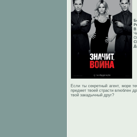
Б
Р
В
Ч
О
С
Д
Если ты секретный агент, море те
предмет твоей страсти влюблен дру
твой закадычный друг?