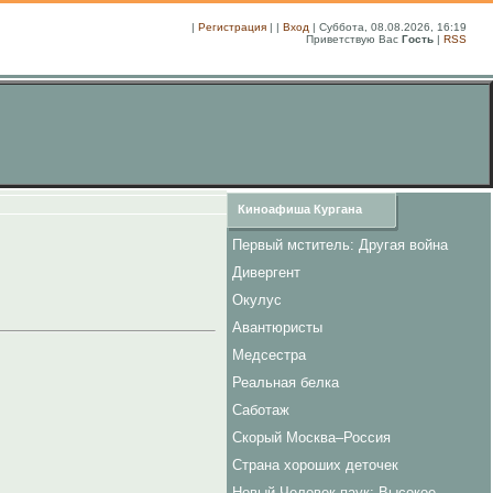
|
Регистрация
| |
Вход
| Суббота, 08.08.2026, 16:19
Приветствую Вас
Гость
|
RSS
Киноафиша Кургана
Первый мститель: Другая война
Дивергент
Окулус
Авантюристы
Медсестра
Реальная белка
Саботаж
Скорый Москва–Россия
Страна хороших деточек
Новый Человек-паук: Высокое