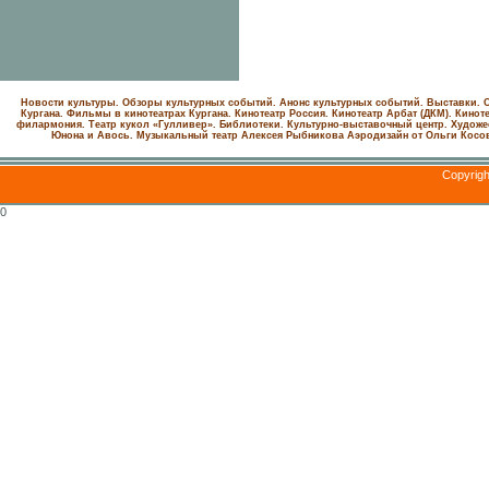
Новости культуры. Обзоры культурных событий. Анонс культурных событий. Выставки. С
Кургана. Фильмы в кинотеатрах Кургана.
Кинотеатр Россия.
Кинотеатр Арбат (ДКМ).
Киноте
филармония.
Театр кукол «Гулливер».
Библиотеки.
Культурно-выставочный центр.
Художе
Юнона и Авось. Музыкальный театр Алексея Рыбникова
Аэродизайн от Ольги Косо
Copyrig
0