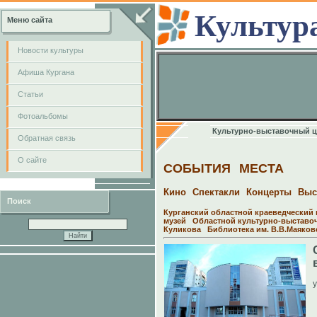
Культур
Меню сайта
Новости культуры
Афиша Кургана
Cтатьи
Фотоальбомы
Культурно-выставочный ц
Обратная связь
О сайте
СОБЫТИЯ
МЕСТА
Кино
Спектакли
Концерты
Выс
Поиск
Курганский областной краеведческий 
музей
Областной культурно-выставо
Куликова
Библиотека им. В.В.Маяков
у