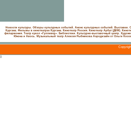
Новости культуры. Обзоры культурных событий. Анонс культурных событий. Выставки. С
Кургана. Фильмы в кинотеатрах Кургана.
Кинотеатр Россия.
Кинотеатр Арбат (ДКМ).
Киноте
филармония.
Театр кукол «Гулливер».
Библиотеки.
Культурно-выставочный центр.
Художе
Юнона и Авось. Музыкальный театр Алексея Рыбникова
Аэродизайн от Ольги Косо
Copyrig
0