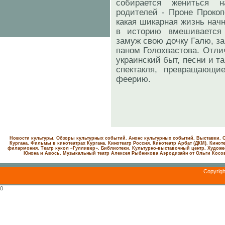
собирается жениться 
родителей - Проне Прокоп
какая шикарная жизнь начн
в историю вмешивается
замуж свою дочку Галю, з
паном Голохвастова. Отли
украинский быт, песни и т
спектакля, превращающи
феерию.
Новости культуры. Обзоры культурных событий. Анонс культурных событий. Выставки. С
Кургана. Фильмы в кинотеатрах Кургана.
Кинотеатр Россия.
Кинотеатр Арбат (ДКМ).
Киноте
филармония.
Театр кукол «Гулливер».
Библиотеки.
Культурно-выставочный центр.
Художе
Юнона и Авось. Музыкальный театр Алексея Рыбникова
Аэродизайн от Ольги Косо
Copyrig
0