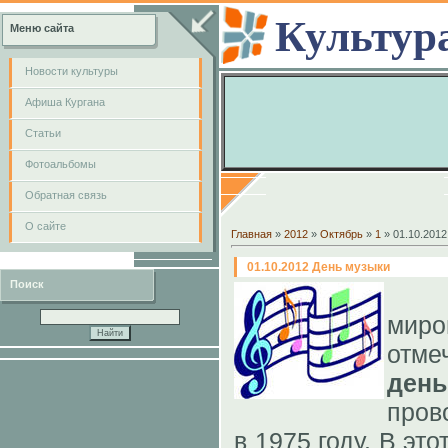
Культур
Меню сайта
Новости культуры
Афиша Кургана
Cтатьи
Фотоальбомы
Обратная связь
О сайте
Главная
»
2012
»
Октябрь
»
1
» 01.10.201
01.10.2012 День музыки
Поиск
мир
отм
де
про
в 1975 году. В эт