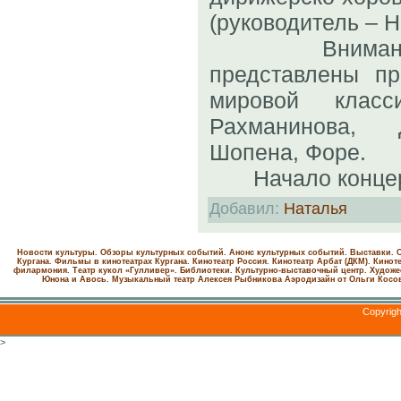
(руководитель –
Вниманию с
представлены пр
мировой класс
Рахманинова, 
Шопена, Форе.
Начало концерт
Добавил
:
Наталья
Новости культуры. Обзоры культурных событий. Анонс культурных событий. Выставки. С
Кургана. Фильмы в кинотеатрах Кургана.
Кинотеатр Россия.
Кинотеатр Арбат (ДКМ).
Киноте
филармония.
Театр кукол «Гулливер».
Библиотеки.
Культурно-выставочный центр.
Художе
Юнона и Авось. Музыкальный театр Алексея Рыбникова
Аэродизайн от Ольги Косо
Copyrig
>