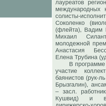
лауреатов регио
международных к
солисты-исп
Соколенко (виол
(флейта), Вадим 
Михаил Силант
молодежной прем
Анастасия Бесс
Елена Трубина (у
В программе ко
участие коллек
баянистов (рук-ль
Брызгалин), анса
– засл. работни
Кушвид) и во
дирижерско-