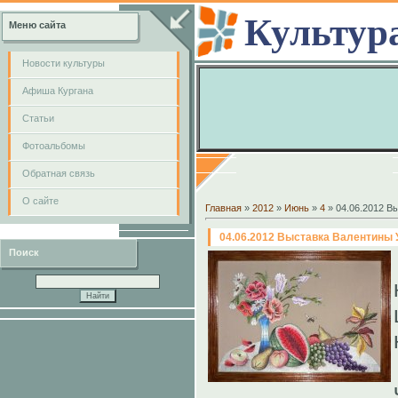
Культур
Меню сайта
Новости культуры
Афиша Кургана
Cтатьи
Фотоальбомы
Обратная связь
О сайте
Главная
»
2012
»
Июнь
»
4
» 04.06.2012 В
04.06.2012 Выставка Валентины 
Поиск