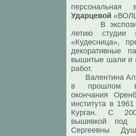
персональная
Ударцевой
«ВОЛ
В экспозиции
летию студии н
«Кудесница», пр
декоративные па
вышитые шали и 
работ.
Валентина Алек
в прошлом вра
окончания Оренб
института в 1961
Курган. С 200
вышивкой под 
Сергеевны Душ