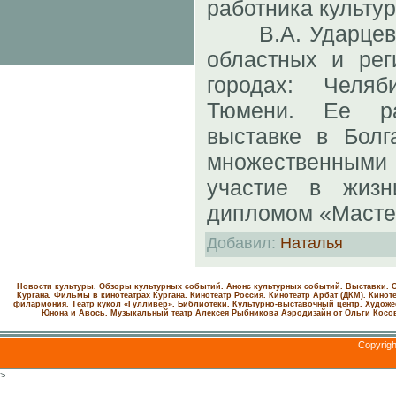
работника культу
В.А. Ударцева 
областных и рег
городах: Челяби
Тюмени. Ее р
выставке в Болг
множественными 
участие в жизн
дипломом «Мастер
Добавил
:
Наталья
Новости культуры. Обзоры культурных событий. Анонс культурных событий. Выставки. С
Кургана. Фильмы в кинотеатрах Кургана.
Кинотеатр Россия.
Кинотеатр Арбат (ДКМ).
Киноте
филармония.
Театр кукол «Гулливер».
Библиотеки.
Культурно-выставочный центр.
Художе
Юнона и Авось. Музыкальный театр Алексея Рыбникова
Аэродизайн от Ольги Косо
Copyrig
>