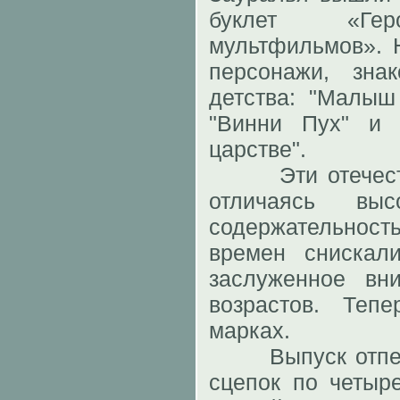
буклет «Гер
мультфильмов». 
персонажи, зн
детства: "Малыш 
"Винни Пух" и 
царстве".
Эти отечестве
отличаясь вы
содержательнос
времен снискал
заслуженное вн
возрастов. Те
марках.
Выпуск отпечат
сцепок по четыр