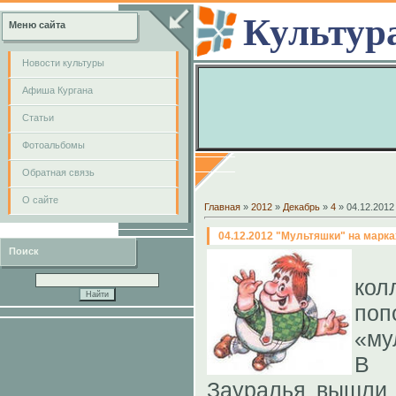
Культур
Меню сайта
Новости культуры
Афиша Кургана
Cтатьи
Фотоальбомы
Обратная связь
О сайте
Главная
»
2012
»
Декабрь
»
4
» 04.12.2012
04.12.2012 "Мультяшки" на марка
Поиск
кол
поп
«му
В 
Зауралья вышли 