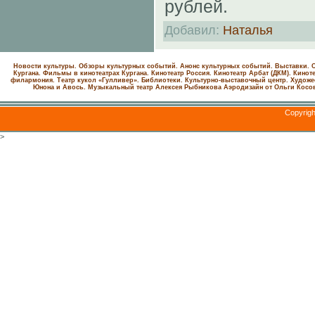
рублей.
Добавил
:
Наталья
Новости культуры. Обзоры культурных событий. Анонс культурных событий. Выставки. С
Кургана. Фильмы в кинотеатрах Кургана.
Кинотеатр Россия.
Кинотеатр Арбат (ДКМ).
Киноте
филармония.
Театр кукол «Гулливер».
Библиотеки.
Культурно-выставочный центр.
Художе
Юнона и Авось. Музыкальный театр Алексея Рыбникова
Аэродизайн от Ольги Косо
Copyrig
>