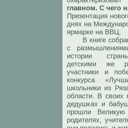
главном. С чего 
Презентация новог
днях на Междунаро
ярмарке на ВВЦ.
В книге собрано
с размышлениям
истории стран
детскими же р
участники и побе
конкурса «Луч
школьники из Ряз
области. В своих 
дедушках и бабуш
прошли Великую 
родителях, учител
они родились и жив