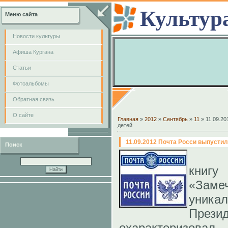
Культур
Меню сайта
Новости культуры
Афиша Кургана
Cтатьи
Фотоальбомы
Обратная связь
О сайте
Главная
»
2012
»
Сентябрь
»
11
» 11.09.20
детей
11.09.2012 Почта Росси выпусти
Поиск
П
кни
«Заме
уника
През
охарактеризовал