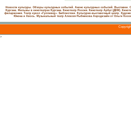
Новости культуры. Обзоры культурных событий. Анонс культурных событий. Выставки. С
Кургана. Фильмы в кинотеатрах Кургана.
Кинотеатр Россия.
Кинотеатр Арбат (ДКМ).
Киноте
филармония.
Театр кукол «Гулливер».
Библиотеки.
Культурно-выставочный центр.
Художе
Юнона и Авось. Музыкальный театр Алексея Рыбникова
Аэродизайн от Ольги Косо
Copyrig
>