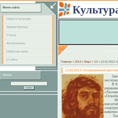
Культур
Меню сайта
Новости культуры
Афиша Кургана
Cтатьи
Фотоальбомы
Обратная связь
О сайте
Главная
»
2013
»
Март
»
13
» 13.02.2013 
13.02.2013 «Очарованный цветом
Поиск
Завт
экспози
В Курга
украшаю
«Лесник
«Освобо
Многогр
масштаб
«портре
живопис
Значите