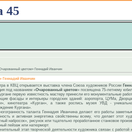
а 45
«Очарованный цветом» Геннадий Иванчин
» Геннадий Иванчин
ра в КВЦ открывается выставка члена Союза художников России
Генн
ция под названием «
Очарованный цветом
» посвящена 75-летнему юбил
не первую известность мастеру принесли его монументальные работы 
щие фасады и интерьеры городских зданий: аэропорта, ЦУМа, Дворца
и», кинотеатра «Курган», а также роспись музея УВД - уникальн
ждение Кургана».
анность таланта Геннадия Иванчина делают его работы заметным
ность и активная энергетика свойственны всему, что делает этот ху
тный набросок», рисунок или тщательно проработанное станковое произ
ный пейзаж или натюрморт.
льный этап творческой деятельности художника связан с работой н