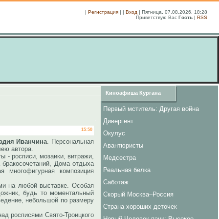
|
Регистрация
| |
Вход
| Пятница, 07.08.2026, 18:28
Приветствую Вас
Гость
|
RSS
Киноафиша Кургана
Первый мститель: Другая война
Дивергент
15:50
Окулус
адия Иванчина
. Персональная
Авантюристы
ею автора.
- росписи, мозаики, витражи,
Медсестра
 бракосочетаний, Дома отдыха
Реальная белка
ая многофигурная композиция
Саботаж
и на любой выставке. Особая
дожник, будь то моментальный
Скорый Москва–Россия
ведение, небольшой по размеру
Страна хороших деточек
ад росписями Свято-Троицкого
Новый Человек-паук: Высокое