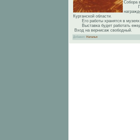
Собора 
Геннад
награж
Курганской области.
Его работы хранятся в музеях и 
Выставка будет работать ежеднев
Вход на вернисаж свободный.
Добавил
:
Наталья