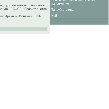
напряжение
 художественных выставках;
фонда РСФСР, Правительства
Танцуй отсюда!
Ной
ии, Франции, Испании, США.