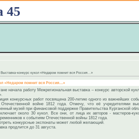
а 45
2 Выставка-конкурс кукол «Недаром помнит вся Россия…»
кол «Недаром помнит вся Россия…»
гане начала работу Межрегиональная выставка – конкурс авторской ку
.
ия конкурсных работ посвящена 200-летию одного из важнейших собы
 Отечественной войне 1812 года. Отмечу, что её учредителями выс
енный музей при финансовой поддержке Правительства Курганской обл
ключает около 30 кукол. Все они, от лица их авторов - мастеров-ку
ременников к событиям Отечественной войны 1812 года.
ть конкурсные экспонаты может любой желающий.
 продлится до 31 августа.