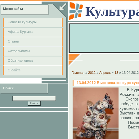
Культур
Меню сайта
Новости культуры
Афиша Кургана
Cтатьи
Фотоальбомы
Обратная связь
О сайте
Главная
»
2012
»
Апрель
»
13
» 13.04.201
13.04.2012 Выставка-конкурс ку
Поиск
В Кур
Россия
…»
Экспозиц
победе в
художеств
Выставк в
наших сов
Посмотре
Выставка