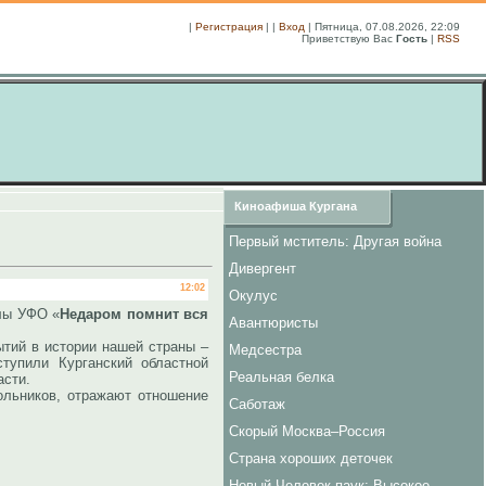
|
Регистрация
| |
Вход
| Пятница, 07.08.2026, 22:09
Приветствую Вас
Гость
|
RSS
Киноафиша Кургана
Первый мститель: Другая война
Дивергент
12:02
Окулус
клы УФО «
Недаром помнит вся
Авантюристы
тий в истории нашей страны –
Медсестра
тупили Курганский областной
Реальная белка
асти.
кольников, отражают отношение
Саботаж
Скорый Москва–Россия
Страна хороших деточек
Новый Человек-паук: Высокое