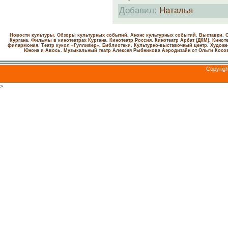
Добавил
:
Наталья
Новости культуры. Обзоры культурных событий. Анонс культурных событий. Выставки. С
Кургана. Фильмы в кинотеатрах Кургана.
Кинотеатр Россия.
Кинотеатр Арбат (ДКМ).
Киноте
филармония.
Театр кукол «Гулливер».
Библиотеки.
Культурно-выставочный центр.
Художе
Юнона и Авось. Музыкальный театр Алексея Рыбникова
Аэродизайн от Ольги Косо
Copyrig
>