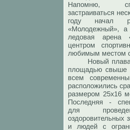
Напомню, сп
застраиваться нес
году начал ра
«Молодежный», а
ледовая арена 
центром спортив
любимым местом о
Новый плавате
площадью свыше 6
всем современны
расположились сра
размером 25х16 ме
Последняя - спе
для проведен
оздоровительных з
и людей с огран