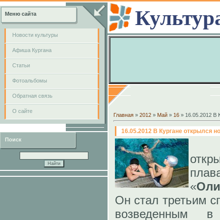
Культур
Меню сайта
Новости культуры
Афиша Кургана
Cтатьи
Фотоальбомы
Обратная связь
О сайте
Главная
»
2012
»
Май
»
16
» 16.05.2012 В
16.05.2012 В Кургане открылся н
Поиск
от
пла
«
Ол
Он стал третьим с
возведенным в