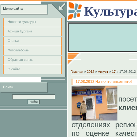
Культур
Меню сайта
Новости культуры
Афиша Кургана
Cтатьи
Фотоальбомы
Обратная связь
О сайте
Главная
»
2012
»
Август
»
17
» 17.08.2012 
17.08.2012 На почте инкогнито!
Поиск
За
пос
клие
В э
отделениях регио
по оценке качес