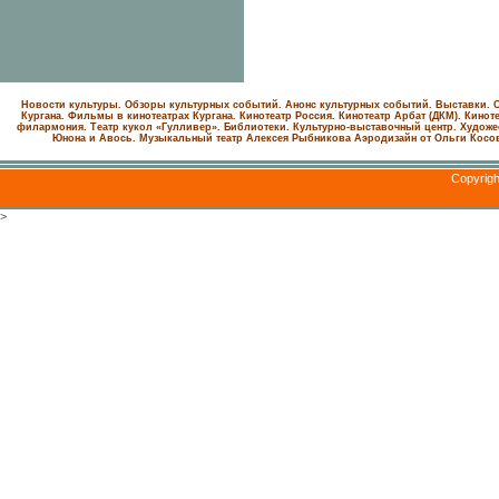
Новости культуры. Обзоры культурных событий. Анонс культурных событий. Выставки. С
Кургана. Фильмы в кинотеатрах Кургана.
Кинотеатр Россия.
Кинотеатр Арбат (ДКМ).
Киноте
филармония.
Театр кукол «Гулливер».
Библиотеки.
Культурно-выставочный центр.
Художе
Юнона и Авось. Музыкальный театр Алексея Рыбникова
Аэродизайн от Ольги Косо
Copyrig
>