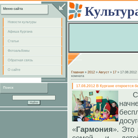
Культур
Меню сайта
Новости культуры
Афиша Кургана
Cтатьи
Фотоальбомы
Обратная связь
О сайте
Главная
»
2012
»
Август
»
17
» 17.08.2012
комната
17.08.2012 В Кургане откроется 
Поиск
Се
нач
бес
дос
«
Гармония
». Это
семей и детей