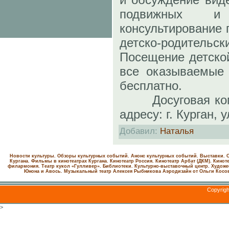
подвижных и
консультирование 
детско-родительск
Посещение детско
все оказываемые 
бесплатно.
Досуговая комна
адресу: г. Курган, 
Добавил
:
Наталья
Новости культуры. Обзоры культурных событий. Анонс культурных событий. Выставки. С
Кургана. Фильмы в кинотеатрах Кургана.
Кинотеатр Россия.
Кинотеатр Арбат (ДКМ).
Киноте
филармония.
Театр кукол «Гулливер».
Библиотеки.
Культурно-выставочный центр.
Художе
Юнона и Авось. Музыкальный театр Алексея Рыбникова
Аэродизайн от Ольги Косо
Copyrig
>