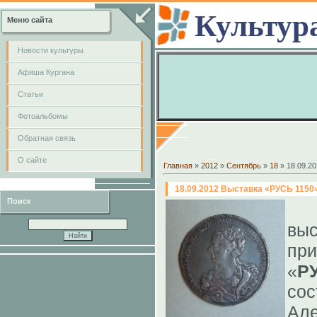
Культур
Меню сайта
Новости культуры
Афиша Кургана
Cтатьи
Фотоальбомы
Обратная связь
О сайте
Главная
»
2012
»
Сентябрь
»
18
» 18.09.2
18.09.2012 Выставка «РУСЬ 1150
Поиск
вы
пр
«
Р
сос
Ал