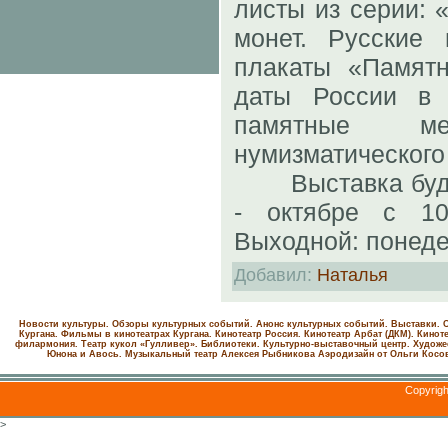
листы из серии: 
монет. Русские
плакаты «Памят
даты России в 
памятные ме
нумизматическог
Выставка будет
- октябре с 10
Выходной: понеде
Добавил
:
Наталья
Новости культуры. Обзоры культурных событий. Анонс культурных событий. Выставки. С
Кургана. Фильмы в кинотеатрах Кургана.
Кинотеатр Россия.
Кинотеатр Арбат (ДКМ).
Киноте
филармония.
Театр кукол «Гулливер».
Библиотеки.
Культурно-выставочный центр.
Художе
Юнона и Авось. Музыкальный театр Алексея Рыбникова
Аэродизайн от Ольги Косо
Copyrig
>