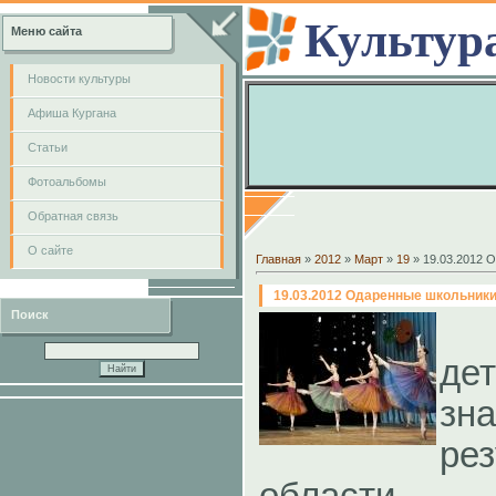
Культур
Меню сайта
Новости культуры
Афиша Кургана
Cтатьи
Фотоальбомы
Обратная связь
О сайте
Главная
»
2012
»
Март
»
19
» 19.03.2012 
19.03.2012 Одаренные школьник
Поиск
П
де
зн
ре
области 