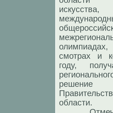
искусств
международн
общероссийск
межрегионал
олимпиадах,
смотрах и к
году, полу
региональног
решени
Правительс
области.
Отмечу, ч