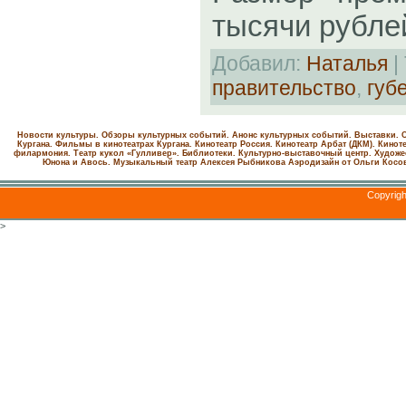
тысячи рубле
Добавил
:
Наталья
|
правительство
,
губ
Новости культуры. Обзоры культурных событий. Анонс культурных событий. Выставки. С
Кургана. Фильмы в кинотеатрах Кургана.
Кинотеатр Россия.
Кинотеатр Арбат (ДКМ).
Киноте
филармония.
Театр кукол «Гулливер».
Библиотеки.
Культурно-выставочный центр.
Художе
Юнона и Авось. Музыкальный театр Алексея Рыбникова
Аэродизайн от Ольги Косо
Copyrig
>