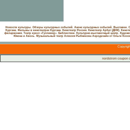
Новости культуры. Обзоры культурных событий. Анонс культурных событий. Выставки. С
Кургана. Фильмы в кинотеатрах Кургана.
Кинотеатр Россия.
Кинотеатр Арбат (ДКМ).
Киноте
филармония.
Театр кукол «Гулливер».
Библиотеки.
Культурно-выставочный центр.
Художе
Юнона и Авось. Музыкальный театр Алексея Рыбникова
Аэродизайн от Ольги Косо
Copyrig
nordstrom coupon 