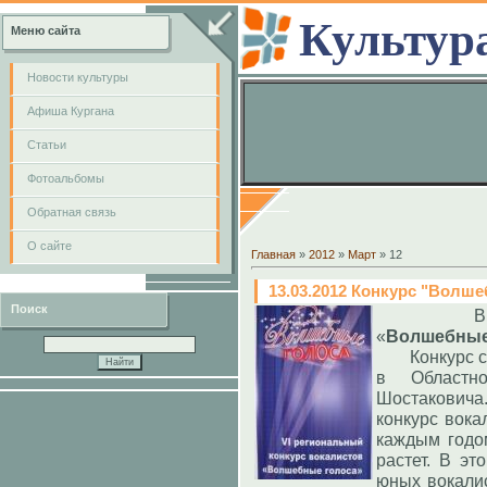
Культур
Меню сайта
Новости культуры
Афиша Кургана
Cтатьи
Фотоальбомы
Обратная связь
О сайте
Главная
»
2012
»
Март
»
12
13.03.2012 Конкурс "Волш
Поиск
В
«
Волшебные
Конкурс с т
в Областн
Шостаковича
конкурс вока
каждым годо
растет. В эт
юных вокалис