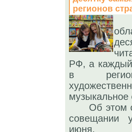
регионов стр
об
де
чит
РФ, а каждый
в регио
художес
музыкальное 
Об этом ст
совещании 
июня. 