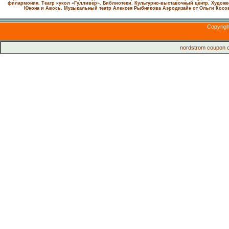
филармония.
Театр кукол «Гулливер».
Библиотеки.
Культурно-выставочный центр.
Художе
Юнона и Авось. Музыкальный театр Алексея Рыбникова
Аэродизайн от Ольги Косо
Copyrig
nordstrom coupon 