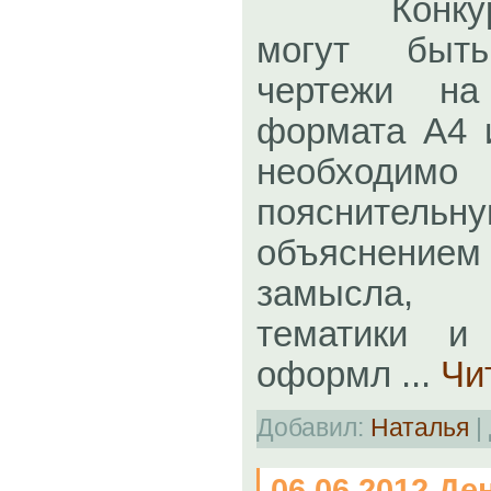
Конкурсн
могут быт
чертежи на
формата А4 и
необходи
пояснитель
объяснени
замысла, 
тематики и 
оформл
...
Чи
Добавил:
Наталья
|
06.06.2012 Де