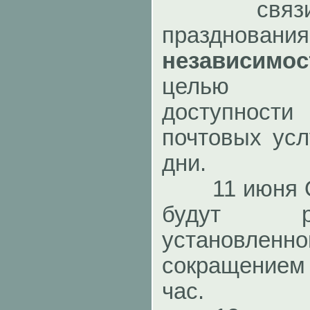
свя
празднован
независимос
целью о
доступнос
почтовых усл
дни.
11 июня ОП
будут р
установлен
сокращением 
час.