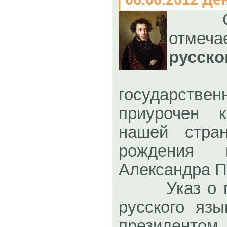
отм
русско
Э
государств
приурочен 
нашей стра
рождения в
Александра П
Указ о пра
русского яз
президенто