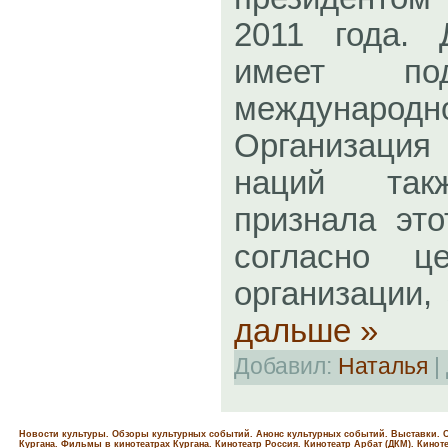
2011 года. 
имеет п
международн
Организаци
наций так
признала это
согласно ц
организации,
дальше »
Добавил:
Наталья
|
Новости культуры. Обзоры культурных событий. Анонс культурных событий. Выставки. С
Кургана. Фильмы в кинотеатрах Кургана.
Кинотеатр Россия.
Кинотеатр Арбат (ДКМ).
Киноте