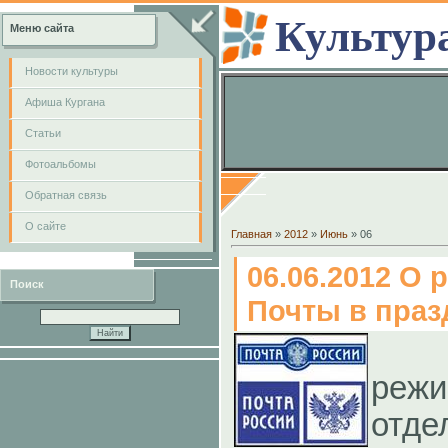
Культур
Меню сайта
Новости культуры
Афиша Кургана
Cтатьи
Фотоальбомы
Обратная связь
О сайте
Главная
»
2012
»
Июнь
»
06
06.06.2012 О
Поиск
Почты в пра
С
ре
отд