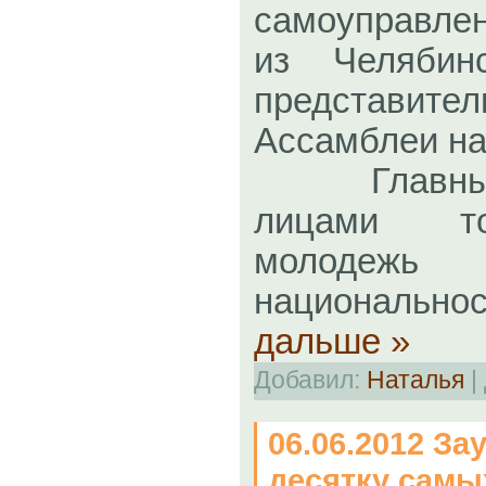
самоуправлен
из Челябин
представите
Ассамблеи на
Главными
лицами то
молоде
национальн
дальше »
Добавил:
Наталья
|
06.06.2012 За
десятку сам