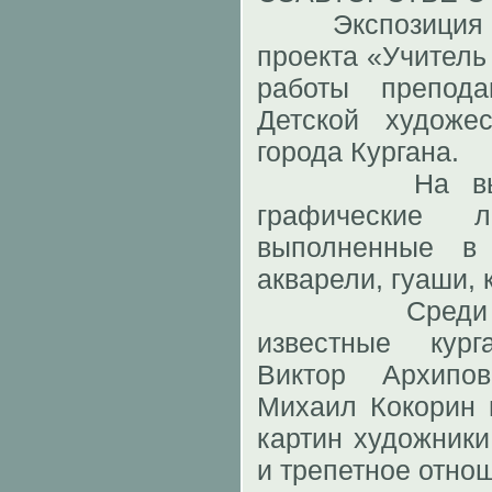
Экспозиция по
проекта «Учитель 
работы препод
Детской худож
города Кургана.
На выставк
графические 
выполненные в 
акварели, гуаши,
Среди авто
известные кур
Виктор Архипо
Михаил Кокорин 
картин художник
и трепетное отно