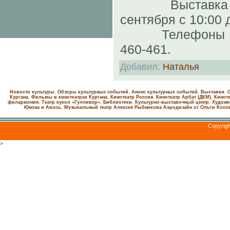
Выставка буд
сентября с 10:00 
Телефоны для 
460-461.
Добавил
:
Наталья
Новости культуры. Обзоры культурных событий. Анонс культурных событий. Выставки. С
Кургана. Фильмы в кинотеатрах Кургана.
Кинотеатр Россия.
Кинотеатр Арбат (ДКМ).
Киноте
филармония.
Театр кукол «Гулливер».
Библиотеки.
Культурно-выставочный центр.
Художе
Юнона и Авось. Музыкальный театр Алексея Рыбникова
Аэродизайн от Ольги Косо
Copyrig
>