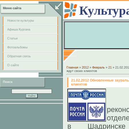
Культур
Меню сайта
Новости культуры
Афиша Кургана
Cтатьи
Фотоальбомы
Обратная связь
О сайте
Главная
»
2012
»
Февраль
»
21
» 21.02.20
ждут своих клиентов
21.02.2012 Обновленные заураль
Поиск
клиентов
Пос
рекон
отделе
в Шадринске