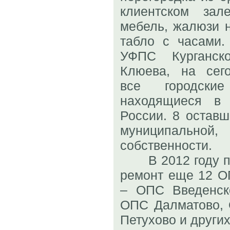
клиентском зал
мебель, жалюзи н
табло с часами.
УФПС Курганск
Клюева, на сег
все городские
находящиеся в 
России. 8 остав
муниципально
собственности.
В 2012 году пл
ремонт еще 12 О
– ОПС Введенско
ОПС Далматово,
Петухово и других