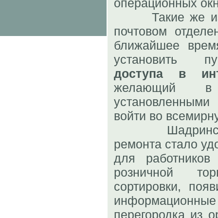
операционных окн
Такие же изме
почтовом отделе
ближайшее врем
установить пу
доступа в инт
желающий в
установленным
войти во всемирн
Шадринское
ремонта стало удо
для работников
розничной то
сортировки, поя
информационные
перегородка из ор