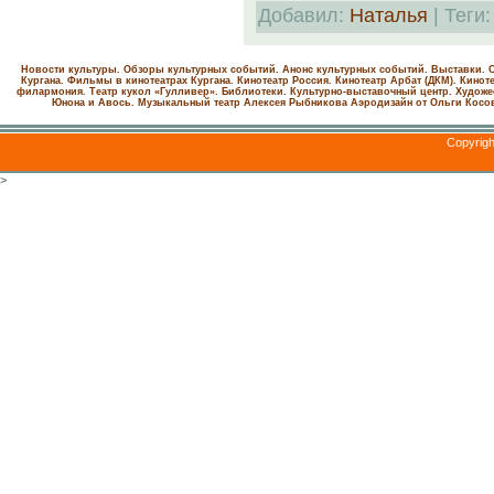
Добавил
:
Наталья
|
Теги
Новости культуры. Обзоры культурных событий. Анонс культурных событий. Выставки. С
Кургана. Фильмы в кинотеатрах Кургана.
Кинотеатр Россия.
Кинотеатр Арбат (ДКМ).
Киноте
филармония.
Театр кукол «Гулливер».
Библиотеки.
Культурно-выставочный центр.
Художе
Юнона и Авось. Музыкальный театр Алексея Рыбникова
Аэродизайн от Ольги Косо
Copyrig
>