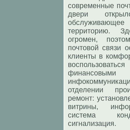
современные почт
двери отк
обслуживающ
территорию. З
огромен, поэт
почтовой связи о
клиенты в комфор
воспользова
финан
инфокоммуникац
отделении про
ремонт: установл
витрины, инфо
система кон
сигнализаци