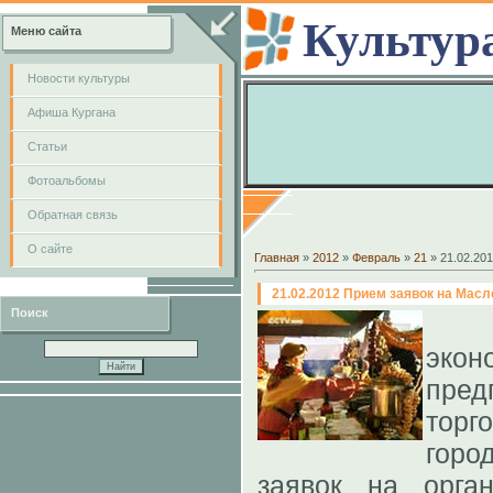
Культур
Меню сайта
Новости культуры
Афиша Кургана
Cтатьи
Фотоальбомы
Обратная связь
О сайте
Главная
»
2012
»
Февраль
»
21
» 21.02.20
21.02.2012 Прием заявок на Мас
Поиск
Д
экон
пре
тор
горо
заявок на орга