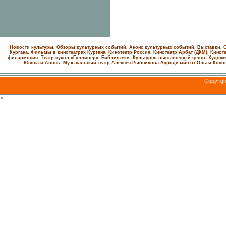
Новости культуры. Обзоры культурных событий. Анонс культурных событий. Выставки. С
Кургана. Фильмы в кинотеатрах Кургана.
Кинотеатр Россия.
Кинотеатр Арбат (ДКМ).
Киноте
филармония.
Театр кукол «Гулливер».
Библиотеки.
Культурно-выставочный центр.
Художе
Юнона и Авось. Музыкальный театр Алексея Рыбникова
Аэродизайн от Ольги Косо
Copyrig
>