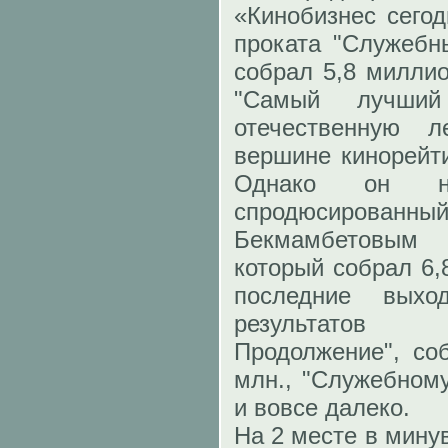
«Кинобизнес сего
проката "Служебн
собрал 5,8 милли
"Самый лучш
отечественную 
вершине кинорейти
Однако он н
спродюсиро
Бекмамбетовым 
который собрал 6,
последние вых
результатов
Продолжение", со
млн., "Служебном
и вовсе далеко.
На 2 месте в мину