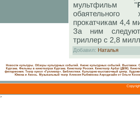
мультфильм "
обаятельного 
прокатчикам 4,4 м
За ним следую
триллер с 2,8 мил
Добавил
:
Наталья
Новости культуры. Обзоры культурных событий. Анонс культурных событий. Выставки. С
Кургана. Фильмы в кинотеатрах Кургана.
Кинотеатр Россия.
Кинотеатр Арбат (ДКМ).
Киноте
филармония.
Театр кукол «Гулливер».
Библиотеки.
Культурно-выставочный центр.
Художе
Юнона и Авось. Музыкальный театр Алексея Рыбникова
Аэродизайн от Ольги Косо
Copyrig
>