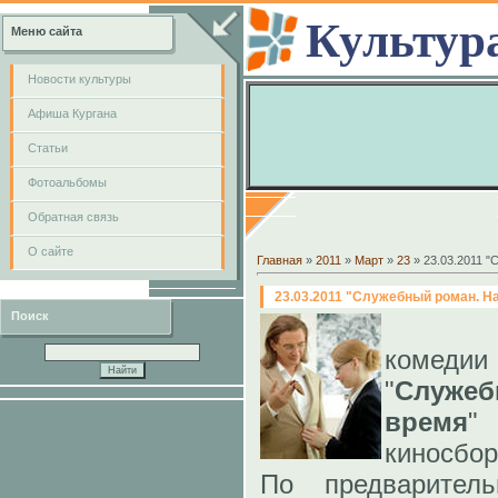
Культур
Меню сайта
Новости культуры
Афиша Кургана
Cтатьи
Фотоальбомы
Обратная связь
О сайте
Главная
»
2011
»
Март
»
23
» 23.03.2011 "
23.03.2011 "Служебный роман. На
Поиск
Ремей
комеди
"
Служе
время
"
киносбор
По предварител