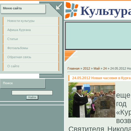
Культур
Меню сайта
Новости культуры
Афиша Кургана
Cтатьи
Фотоальбомы
Обратная связь
О сайте
Главная
»
2012
»
Май
»
24
» 24.05.2012 Но
24.05.2012 Новая часовня в Кург
Поиск
еще
год
«Ку
во
Святителя Никола