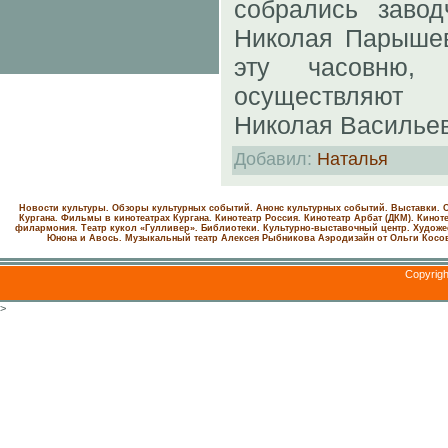
собрались завод
Николая Парышев
эту часовню,
осуществляют 
Николая Васильев
Добавил
:
Наталья
Новости культуры. Обзоры культурных событий. Анонс культурных событий. Выставки. С
Кургана. Фильмы в кинотеатрах Кургана.
Кинотеатр Россия.
Кинотеатр Арбат (ДКМ).
Киноте
филармония.
Театр кукол «Гулливер».
Библиотеки.
Культурно-выставочный центр.
Художе
Юнона и Авось. Музыкальный театр Алексея Рыбникова
Аэродизайн от Ольги Косо
Copyrig
>