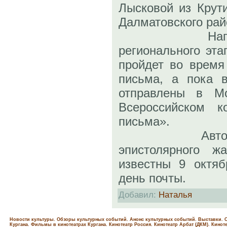
Лысковой из Крут
Далматовского рай
Награждени
регионального эта
пройдет во время
письма, а пока 
отправлены в М
Всероссийском к
письма».
Авторы луч
эпистолярного ж
известны 9 октя
день почты.
Добавил
:
Наталья
Новости культуры. Обзоры культурных событий. Анонс культурных событий. Выставки. С
Кургана. Фильмы в кинотеатрах Кургана.
Кинотеатр Россия.
Кинотеатр Арбат (ДКМ).
Киноте