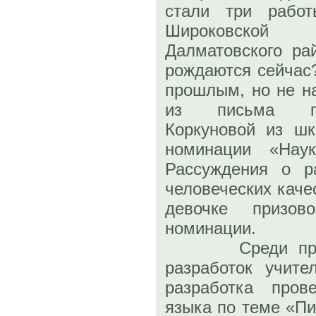
стали три рабо
Широковско
Далматовского ра
рождаются сейчас
прошлым, но не на
из письма по
Коркуновой из ш
номинации «Нау
Рассуждения о р
человеческих каче
девочке призо
номинации.
Среди присла
разработок учите
разработка пров
языка по теме «П