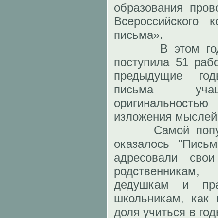
образования пров
Всероссийского 
письма».
В этом году в
поступила 51 раб
предыдущие го
письма учащ
оригинальность
изложения мыслей
Самой популяр
оказалось "Письм
адресовали сво
родственникам
дедушкам и пр
школьникам, как 
доля учиться в го