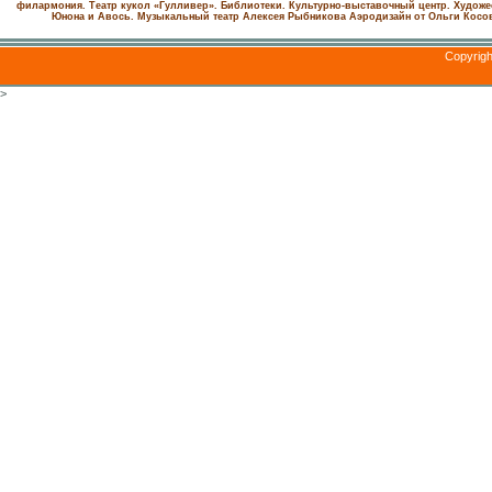
филармония.
Театр кукол «Гулливер».
Библиотеки.
Культурно-выставочный центр.
Художе
Юнона и Авось. Музыкальный театр Алексея Рыбникова
Аэродизайн от Ольги Косо
Copyrig
>