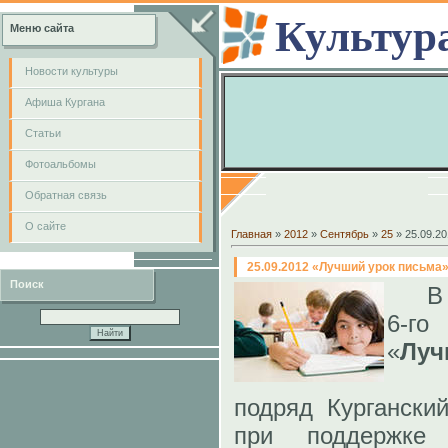
Культур
Меню сайта
Новости культуры
Афиша Кургана
Cтатьи
Фотоальбомы
Обратная связь
О сайте
Главная
»
2012
»
Сентябрь
»
25
» 25.09.2
25.09.2012 «Лучший урок письма»
Поиск
В 
6-го
«
Луч
Вот
подряд Кургански
при поддержке 