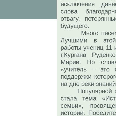
исключения данн
слова благодар
отвагу, потерянн
будущего.
Много писем а
Лучшими в этой
работы учениц 11 
г.Кургана Руден
Марии. По слова
«учитель – это с
поддержки которог
на дне реки знаний
Популярной сре
стала тема «Ис
семьи», посвяще
истории. Победит