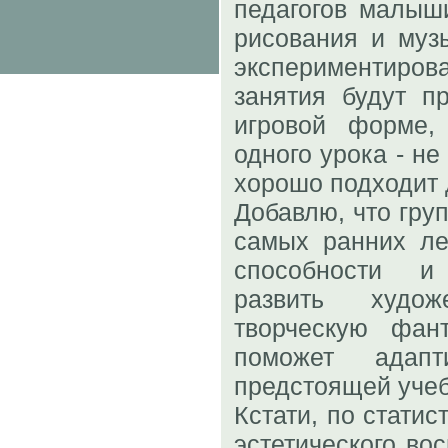
педагогов малыши
рисования и музы
экспериментир
занятия будут п
игровой форме,
одного урока - не
хорошо подходит 
Добавлю, что груп
самых ранних ле
способности и
развить худо
творческую фан
поможет адапт
предстоящей учеб
Кстати, по статис
эстетического во