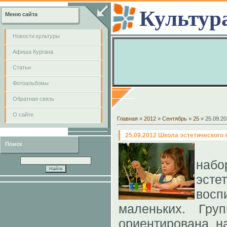
Культур
Меню сайта
Новости культуры
Афиша Кургана
Cтатьи
Фотоальбомы
Обратная связь
О сайте
Главная
»
2012
»
Сентябрь
»
25
» 25.09.2
25.09.2012 Школа эстетического
Поиск
наб
эсте
вос
маленьких. Гру
ориентирована н