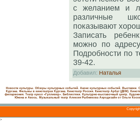
с желанием и л
различные шк
показывают хорош
Записать ребен
можно по адресу
Подробности по те
39-42.
Добавил
:
Наталья
Новости культуры. Обзоры культурных событий. Анонс культурных событий. Выставки. С
Кургана. Фильмы в кинотеатрах Кургана.
Кинотеатр Россия.
Кинотеатр Арбат (ДКМ).
Киноте
филармония.
Театр кукол «Гулливер».
Библиотеки.
Культурно-выставочный центр.
Художе
Юнона и Авось. Музыкальный театр Алексея Рыбникова
Аэродизайн от Ольги Косо
Copyrig
>