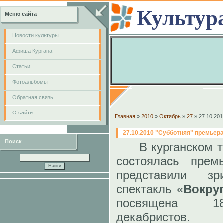
Культур
Меню сайта
Новости культуры
Афиша Кургана
Cтатьи
Фотоальбомы
Обратная связь
О сайте
Главная
»
2010
»
Октябрь
»
27
» 27.10.20
27.10.2010 "Субботняя" премьер
Поиск
В курганском т
состоялась прем
представили з
спектакль «
Вокру
посвящена 18
декабристов.