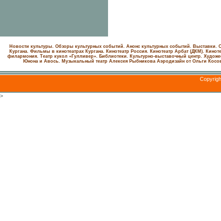
Новости культуры. Обзоры культурных событий. Анонс культурных событий. Выставки. С
Кургана. Фильмы в кинотеатрах Кургана.
Кинотеатр Россия.
Кинотеатр Арбат (ДКМ).
Киноте
филармония.
Театр кукол «Гулливер».
Библиотеки.
Культурно-выставочный центр.
Художе
Юнона и Авось. Музыкальный театр Алексея Рыбникова
Аэродизайн от Ольги Косо
Copyrig
>