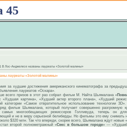
а 45
11 В Лос-Анджелесе названы лауреаты «Золотой малины»
званы лауреаты «Золотой малины»
а худшие достижения американского кинематографа за предыдущий
бъявления лауреатов «Оскара».
его призов в этот раз собрал фильм М. Найта Шьямалана «
Пове
х «Худшая картина», «Худший актер второго плана», «Худший режис
ой категории «Самое отвратительное использование технологии 3D»
дряд фильм Шьямалана, который получает совершенно разгромную кр
 самых многообещающих режиссеров Голливуда, теперь он для 
иющей и не в меру серьезной белиберды. Но фильмы это ему снимать 
около $320 млн. Так что впереди, скорее всего, Шьямалана ждут новые
ал второй полнометражный «
Секс в большом городе
» — «Худший 