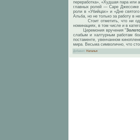
переработка», «Худшая пара или 
главных ролей — Саре Джессике 
роли в «Убийцах» и «Дне святог
Альба, но не только за работу в н
Стоит отметить, что ни одного
номинациях, в том числе и в кате
Церемония вручения "
Золот
слабым и халтурным работам бол
постаменте, увенчанном киноплен
мира. Весьма символично, что сто
Добавил
:
Наталья