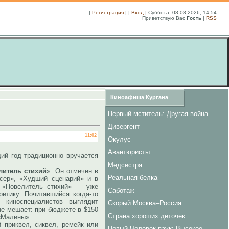
|
Регистрация
| |
Вход
| Суббота, 08.08.2026, 14:54
Приветствую Вас
Гость
|
RSS
Киноафиша Кургана
Первый мститель: Другая война
Дивергент
11:02
Окулус
Авантюристы
 год традиционно вручается
Медсестра
литель стихий
». Он отмечен в
Реальная белка
сер», «Худший сценарий» и в
. «Повелитель стихий» — уже
Саботаж
итику. Почитавшийся когда-то
киноспециалистов выглядит
Скорый Москва–Россия
не мешает: при бюджете в $150
Страна хороших деточек
 «Малины».
приквел, сиквел, ремейк или
Новый Человек-паук: Высокое