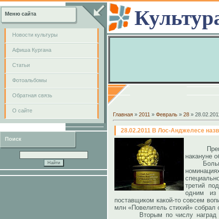
Культур
Меню сайта
Новости культуры
Афиша Кургана
Cтатьи
Фотоальбомы
Обратная связь
О сайте
Главная
»
2011
»
Февраль
»
28
» 28.02.20
28.02.2011 В Лос-Анджелесе на
Поиск
Премия з
накануне о
Больше вс
номинация
специальн
третий по
одним из
поставщиком какой-то совсем воп
млн «Повелитель стихий» собрал 
Вторым по числу наград ст