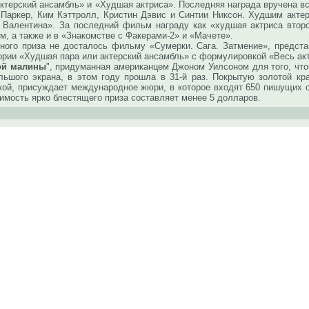
актерский ансамбль» и «Худшая актриса». Последняя награда вручена 
Паркер, Ким Кэттролл, Кристин Дэвис и Синтии Никсон. Худшим акте
о Валентина». За последний фильм награду как «худшая актриса втор
ем, а также и в «Знакомстве с Факерами-2» и «Мачете».
 приза не досталось фильму «Сумерки. Сага. Затмение», представ
гории «Худшая пара или актерский ансамбль» с формулировкой «Весь ак
ой малины
", придуманная американцем Джоном Уилсоном для того, чт
ьшого экрана, в этом году прошла в 31-й раз. Покрытую золотой кр
кой, присуждает международное жюри, в которое входят 650 пишущих о
имость ярко блестящего приза составляет менее 5 долларов.