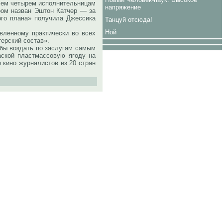
всем четырем исполнительницам
напряжение
ром назван Эштон Катчер — за
ого плана» получила Джессика
Танцуй отсюда!
Ной
ленному практически во всех
терский состав».
обы воздать по заслугам самым
аской пластмассовую ягоду на
 кино журналистов из 20 стран