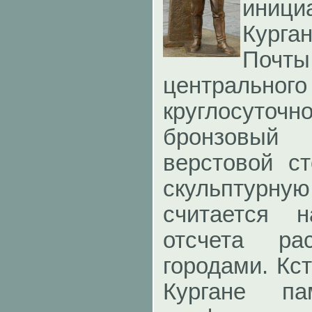
иници
Кург
Почты
центральн
круглосут
бронзовый
верстовой с
скульптурн
считается н
отсчета ра
городами. Кст
Кургане па