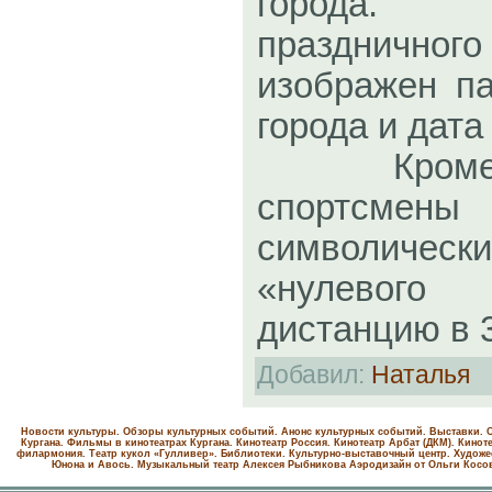
города.
праздничн
изображен па
города и дата
Кроме тог
спортсме
символиче
«нулевого 
дистанцию в 
Добавил
:
Наталья
Новости культуры. Обзоры культурных событий. Анонс культурных событий. Выставки. С
Кургана. Фильмы в кинотеатрах Кургана.
Кинотеатр Россия.
Кинотеатр Арбат (ДКМ).
Киноте
филармония.
Театр кукол «Гулливер».
Библиотеки.
Культурно-выставочный центр.
Художе
Юнона и Авось. Музыкальный театр Алексея Рыбникова
Аэродизайн от Ольги Косо