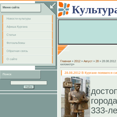
Культур
Меню сайта
Новости культуры
Афиша Кургана
Cтатьи
Фотоальбомы
Обратная связь
О сайте
Главная
»
2012
»
Август
»
28
» 28.08.2012
километр»
28.08.2012 В Кургане появился 
Поиск
досто
город
333-ле