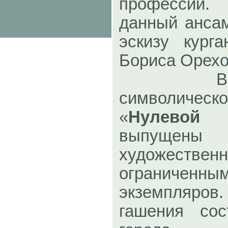
профессии
данный анса
эскизу курга
Бориса Орехо
В чест
символич
«
Нулево
выпущены
художестве
ограниченны
экземпляро
гашения со