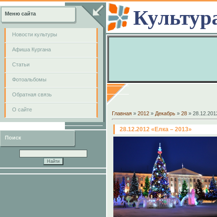
Культур
Меню сайта
Новости культуры
Афиша Кургана
Cтатьи
Фотоальбомы
Обратная связь
О сайте
Главная
»
2012
»
Декабрь
»
28
» 28.12.201
28.12.2012 «Елка – 2013»
Поиск