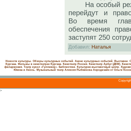
На особый режи
перейдут и право
Во время глав
обеспечения прав
заступят 250 сотру
Добавил
:
Наталья
Новости культуры. Обзоры культурных событий. Анонс культурных событий. Выставки. С
Кургана. Фильмы в кинотеатрах Кургана.
Кинотеатр Россия.
Кинотеатр Арбат (ДКМ).
Киноте
филармония.
Театр кукол «Гулливер».
Библиотеки.
Культурно-выставочный центр.
Художе
Юнона и Авось. Музыкальный театр Алексея Рыбникова
Аэродизайн от Ольги Косо
Copyrig
>