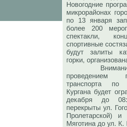
Новогодние програ
микрорайонах горо
по 13 января зап
более 200 меро
спектакли, ко
спортивные состяз
будут залиты ка
горки, организован
Вниманию го
проведением п
транспорта по
Кургана будет огр
декабря до 08
перекрыты ул. Гого
Пролетарской) и 
Мяготина до ул. К.