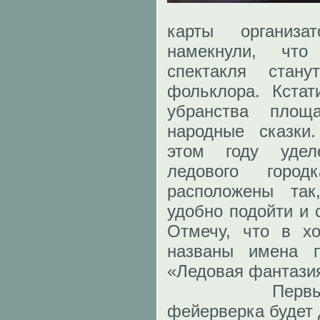
карты организ
намекнули, что
спектакля стану
фольклора. Кстат
убранства площ
народные сказки
этом году удел
ледового горо
расположены та
удобно подойти и 
Отмечу, что в хо
названы имена п
«Ледовая фантази
Первый зал
фейерверка будет 