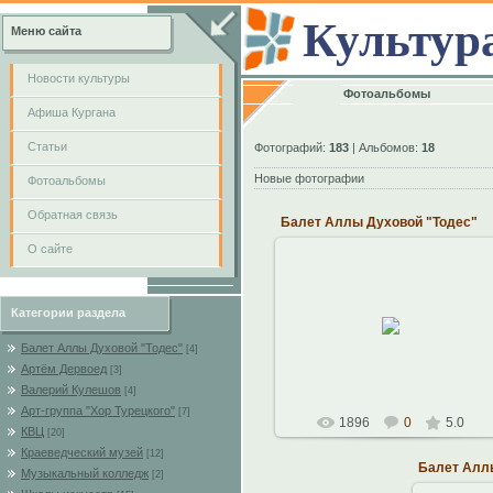
Культур
Меню сайта
Новости культуры
Фотоальбомы
Афиша Кургана
Cтатьи
Фотографий:
183
| Альбомов:
18
Новые фотографии
Фотоальбомы
Обратная связь
Балет Аллы Духовой "Тодес"
О сайте
05.10.2010
Категории раздела
Наталья
Балет Аллы Духовой "Тодес"
[4]
Артём Дервоед
[3]
Валерий Кулешов
[4]
Арт-группа "Хор Турецкого"
[7]
1896
0
5.0
КВЦ
[20]
Краеведческий музей
[12]
Балет Алл
Музыкальный колледж
[2]