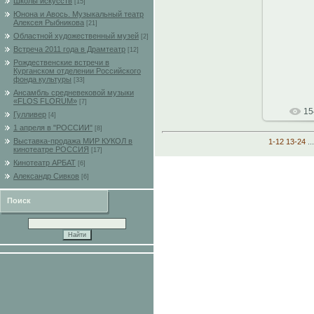
Школы искусств
[15]
Юнона и Авось. Музыкальный театр
Алексея Рыбникова
[21]
Областной художественный музей
[2]
Встреча 2011 года в Драмтеатр
[12]
Рождественские встречи в
Курганском отделении Российского
фонда культуры
[33]
Ансамбль средневековой музыки
«FLOS FLORUM»
[7]
15
Гулливер
[4]
1 апреля в "РОССИИ"
[8]
Выставка-продажа МИР КУКОЛ в
1-12
13-24
...
кинотеатре РОССИЯ
[17]
Кинотеатр АРБАТ
[6]
Александр Сивков
[6]
Поиск