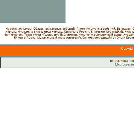
Новости культуры. Обзоры культурных событий. Анонс культурных событий. Выставки. С
Кургана. Фильмы в кинотеатрах Кургана.
Кинотеатр Россия.
Кинотеатр Арбат (ДКМ).
Киноте
филармония.
Театр кукол «Гулливер».
Библиотеки.
Культурно-выставочный центр.
Художе
Юнона и Авось. Музыкальный театр Алексея Рыбникова
Аэродизайн от Ольги Косо
Copyrig
оперативная п
Многократн