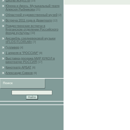
Школы искусств
[15]
Юнона и Авось. Музыкальный театр
Алексея Рыбникова
[21]
Областной художественный музей
[2]
Встреча 2011 года в Драмтеатр
[12]
Рождественские встречи в
Курганском отделении Российского
фонда культуры
[33]
Ансамбль средневековой музыки
«FLOS FLORUM»
[7]
Гулливер
[4]
1 апреля в "РОССИИ"
[8]
Выставка-продажа МИР КУКОЛ в
кинотеатре РОССИЯ
[17]
Кинотеатр АРБАТ
[6]
Александр Сивков
[6]
Поиск