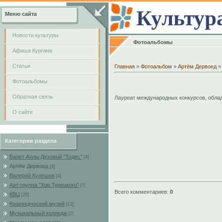
Культур
Меню сайта
Новости культуры
Фотоальбомы
Афиша Кургана
Cтатьи
Главная
»
Фотоальбом
»
Артём Дервоед
»
Фотоальбомы
Обратная связь
Лауреат международных конкурсов, облада
О сайте
Категории раздела
Балет Аллы Духовой "Тодес"
[4]
Артём Дервоед
[3]
Валерий Кулешов
[4]
Арт-группа "Хор Турецкого"
[7]
Всего комментариев
:
0
КВЦ
[20]
Краеведческий музей
[12]
Музыкальный колледж
[2]