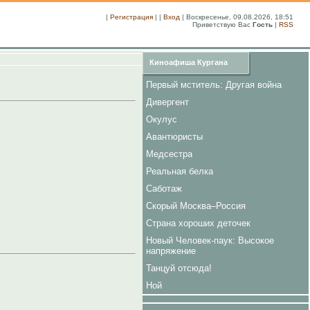
|
Регистрация
| |
Вход
| Воскресенье, 09.08.2026, 18:51
Приветствую Вас
Гость
|
RSS
Киноафиша Кургана
Первый мститель: Другая война
Дивергент
Окулус
Авантюристы
Медсестра
Реальная белка
Саботаж
Скорый Москва–Россия
Страна хороших деточек
Новый Человек-паук: Высокое
напряжение
Танцуй отсюда!
Ной