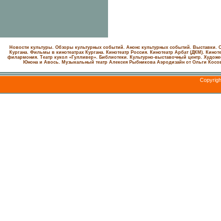
Новости культуры. Обзоры культурных событий. Анонс культурных событий. Выставки. С
Кургана. Фильмы в кинотеатрах Кургана.
Кинотеатр Россия.
Кинотеатр Арбат (ДКМ).
Киноте
филармония.
Театр кукол «Гулливер».
Библиотеки.
Культурно-выставочный центр.
Художе
Юнона и Авось. Музыкальный театр Алексея Рыбникова
Аэродизайн от Ольги Косо
Copyrig