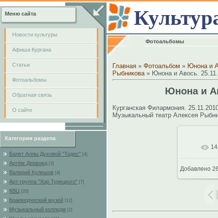
Культур
Меню сайта
Новости культуры
Фотоальбомы
Афиша Кургана
Cтатьи
Главная
»
Фотоальбом
»
Юнона и А
Рыбникова
» Юнона и Авось. 25.11.
Фотоальбомы
Юнона и Ав
Обратная связь
Курганская Филармония. 25.11.2010
О сайте
Музыкальный театр Алексея Рыбн
Категории раздела
14
В реал
Балет Аллы Духовой "Тодес"
[4]
Артём Дервоед
[3]
Добавлено
26
Валерий Кулешов
[4]
Арт-группа "Хор Турецкого"
[7]
КВЦ
[20]
Краеведческий музей
[12]
Музыкальный колледж
[2]