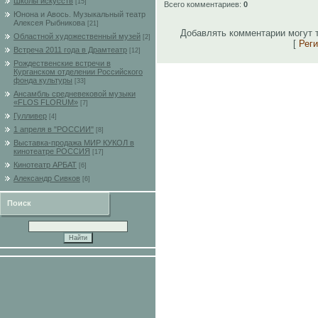
Школы искусств
[15]
Всего комментариев
:
0
Юнона и Авось. Музыкальный театр
Алексея Рыбникова
[21]
Добавлять комментарии могут 
Областной художественный музей
[2]
[
Рег
Встреча 2011 года в Драмтеатр
[12]
Рождественские встречи в
Курганском отделении Российского
фонда культуры
[33]
Ансамбль средневековой музыки
«FLOS FLORUM»
[7]
Гулливер
[4]
1 апреля в "РОССИИ"
[8]
Выставка-продажа МИР КУКОЛ в
кинотеатре РОССИЯ
[17]
Кинотеатр АРБАТ
[6]
Александр Сивков
[6]
Поиск