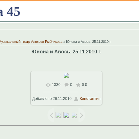
а 45
Музыкальный театр Алексея Рыбникова
» Юнона и Авось. 25.11.2010 г.
Юнона и Авось. 25.11.2010 г.
1330
0
0.0
В реальном размере
1024x768
/
Добавлено
26.11.2010
Константин
169.3Kb