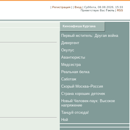
|
Регистрация
| |
Вход
| Суббота, 08.08.2026, 15:33
Приветствую Вас
Гость
|
RSS
Киноафиша Кургана
Первый мститель: Другая война
Дивергент
Окулус
Авантюристы
Медсестра
Реальная белка
Саботаж
Скорый Москва–Россия
Страна хороших деточек
Новый Человек-паук: Высокое
напряжение
Танцуй отсюда!
Ной