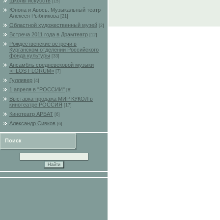
Школы искусств
[15]
Юнона и Авось. Музыкальный театр
Алексея Рыбникова
[21]
Областной художественный музей
[2]
Встреча 2011 года в Драмтеатр
[12]
Рождественские встречи в
Курганском отделении Российского
фонда культуры
[33]
Ансамбль средневековой музыки
«FLOS FLORUM»
[7]
Гулливер
[4]
1 апреля в "РОССИИ"
[8]
Выставка-продажа МИР КУКОЛ в
кинотеатре РОССИЯ
[17]
Кинотеатр АРБАТ
[6]
Александр Сивков
[6]
Поиск