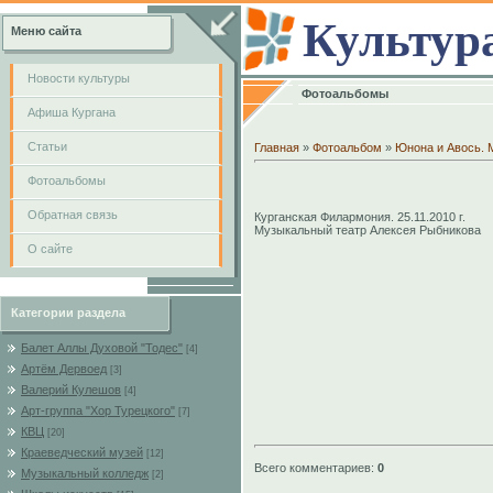
Культур
Меню сайта
Новости культуры
Фотоальбомы
Афиша Кургана
Cтатьи
Главная
»
Фотоальбом
»
Юнона и Авось. 
Фотоальбомы
Обратная связь
Курганская Филармония. 25.11.2010 г.
Музыкальный театр Алексея Рыбникова
О сайте
Категории раздела
Балет Аллы Духовой "Тодес"
[4]
Артём Дервоед
[3]
Валерий Кулешов
[4]
Арт-группа "Хор Турецкого"
[7]
КВЦ
[20]
Краеведческий музей
[12]
Всего комментариев
:
0
Музыкальный колледж
[2]