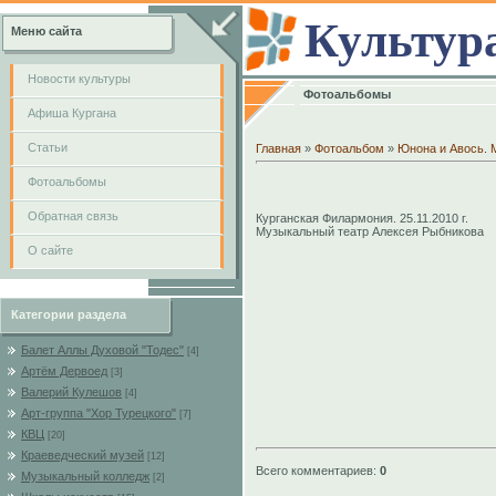
Культур
Меню сайта
Новости культуры
Фотоальбомы
Афиша Кургана
Cтатьи
Главная
»
Фотоальбом
»
Юнона и Авось. 
Фотоальбомы
Обратная связь
Курганская Филармония. 25.11.2010 г.
Музыкальный театр Алексея Рыбникова
О сайте
Категории раздела
Балет Аллы Духовой "Тодес"
[4]
Артём Дервоед
[3]
Валерий Кулешов
[4]
Арт-группа "Хор Турецкого"
[7]
КВЦ
[20]
Краеведческий музей
[12]
Всего комментариев
:
0
Музыкальный колледж
[2]