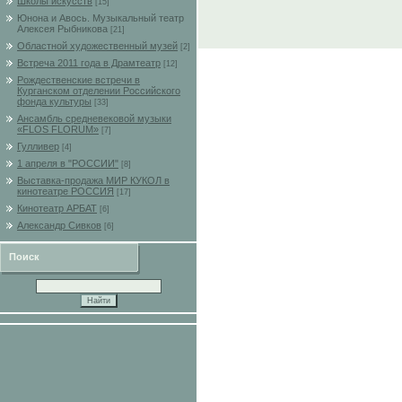
Школы искусств
[15]
Юнона и Авось. Музыкальный театр
Алексея Рыбникова
[21]
Областной художественный музей
[2]
Встреча 2011 года в Драмтеатр
[12]
Рождественские встречи в
Курганском отделении Российского
фонда культуры
[33]
Ансамбль средневековой музыки
«FLOS FLORUM»
[7]
Гулливер
[4]
1 апреля в "РОССИИ"
[8]
Выставка-продажа МИР КУКОЛ в
кинотеатре РОССИЯ
[17]
Кинотеатр АРБАТ
[6]
Александр Сивков
[6]
Поиск