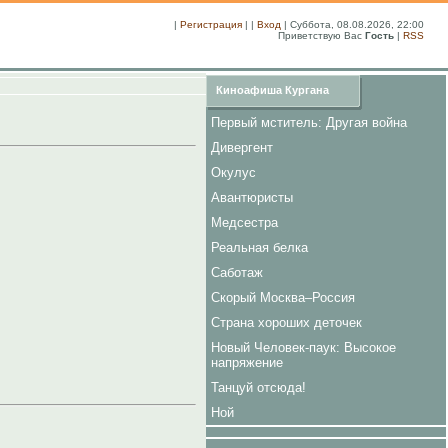
|
Регистрация
| |
Вход
| Суббота, 08.08.2026, 22:00
Приветствую Вас
Гость
|
RSS
Киноафиша Кургана
Первый мститель: Другая война
Дивергент
Окулус
Авантюристы
Медсестра
Реальная белка
Саботаж
Скорый Москва–Россия
Страна хороших деточек
Новый Человек-паук: Высокое
напряжение
Танцуй отсюда!
Ной