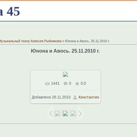
а 45
Музыкальный театр Алексея Рыбникова
» Юнона и Авось. 25.11.2010 г.
Юнона и Авось. 25.11.2010 г.
1441
0
0.0
В реальном размере
1024x768
/
Добавлено
26.11.2010
Константин
222.6Kb