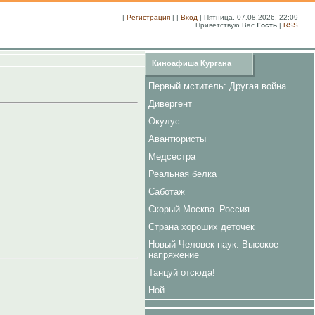
|
Регистрация
| |
Вход
| Пятница, 07.08.2026, 22:09
Приветствую Вас
Гость
|
RSS
Киноафиша Кургана
Первый мститель: Другая война
Дивергент
Окулус
Авантюристы
Медсестра
Реальная белка
Саботаж
Скорый Москва–Россия
Страна хороших деточек
Новый Человек-паук: Высокое
напряжение
Танцуй отсюда!
Ной