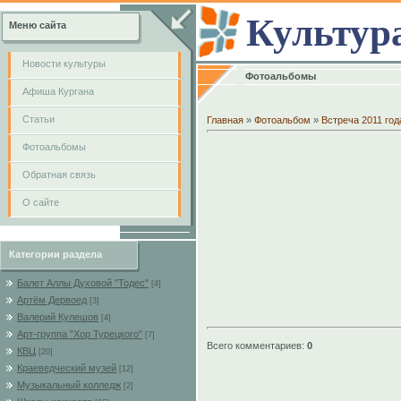
Культур
Меню сайта
Новости культуры
Фотоальбомы
Афиша Кургана
Cтатьи
Главная
»
Фотоальбом
»
Встреча 2011 год
Фотоальбомы
Обратная связь
О сайте
Категории раздела
Балет Аллы Духовой "Тодес"
[4]
Артём Дервоед
[3]
Валерий Кулешов
[4]
Арт-группа "Хор Турецкого"
[7]
Всего комментариев
:
0
КВЦ
[20]
Краеведческий музей
[12]
Музыкальный колледж
[2]