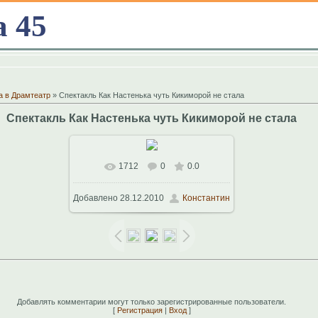
а 45
а в Драмтеатр
» Спектакль Как Настенька чуть Кикиморой не стала
Спектакль Как Настенька чуть Кикиморой не стала
1712
0
0.0
В реальном размере
1024x768
/
Добавлено
28.12.2010
Константин
257.4Kb
Добавлять комментарии могут только зарегистрированные пользователи.
[
Регистрация
|
Вход
]