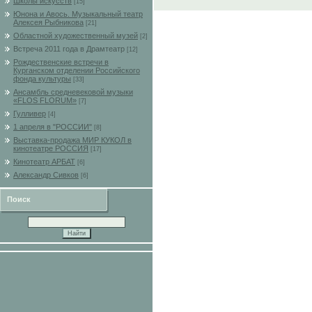
Школы искусств
[15]
Юнона и Авось. Музыкальный театр
Алексея Рыбникова
[21]
Областной художественный музей
[2]
Встреча 2011 года в Драмтеатр
[12]
Рождественские встречи в
Курганском отделении Российского
фонда культуры
[33]
Ансамбль средневековой музыки
«FLOS FLORUM»
[7]
Гулливер
[4]
1 апреля в "РОССИИ"
[8]
Выставка-продажа МИР КУКОЛ в
кинотеатре РОССИЯ
[17]
Кинотеатр АРБАТ
[6]
Александр Сивков
[6]
Поиск