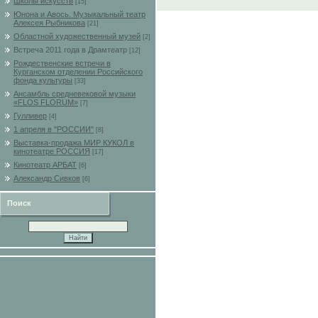
Школы искусств
[15]
Юнона и Авось. Музыкальный театр
Алексея Рыбникова
[21]
Областной художественный музей
[2]
Встреча 2011 года в Драмтеатр
[12]
Рождественские встречи в
Курганском отделении Российского
фонда культуры
[33]
Ансамбль средневековой музыки
«FLOS FLORUM»
[7]
Гулливер
[4]
1 апреля в "РОССИИ"
[8]
Выставка-продажа МИР КУКОЛ в
кинотеатре РОССИЯ
[17]
Кинотеатр АРБАТ
[6]
Александр Сивков
[6]
Поиск