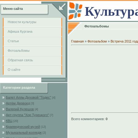
Культур
Меню сайта
Новости культуры
Фотоальбомы
Афиша Кургана
Cтатьи
Главная
»
Фотоальбом
»
Встреча 2011 год
Фотоальбомы
Обратная связь
О сайте
Категории раздела
Балет Аллы Духовой "Тодес"
[4]
Артём Дервоед
[3]
Валерий Кулешов
[4]
Арт-группа "Хор Турецкого"
[7]
Всего комментариев
:
0
КВЦ
[20]
Краеведческий музей
[12]
Музыкальный колледж
[2]