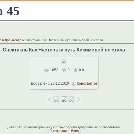
а 45
а в Драмтеатр
» Спектакль Как Настенька чуть Кикиморой не стала
Спектакль Как Настенька чуть Кикиморой не стала
1653
0
0.0
В реальном размере
1024x768
/
Добавлено
28.12.2010
Константин
223.1Kb
Добавлять комментарии могут только зарегистрированные пользователи.
[
Регистрация
|
Вход
]