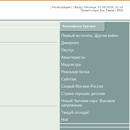
|
Регистрация
| |
Вход
| Пятница, 07.08.2026, 22:14
Приветствую Вас
Гость
|
RSS
Киноафиша Кургана
Первый мститель: Другая война
Дивергент
Окулус
Авантюристы
Медсестра
Реальная белка
Саботаж
Скорый Москва–Россия
Страна хороших деточек
Новый Человек-паук: Высокое
напряжение
Танцуй отсюда!
Ной