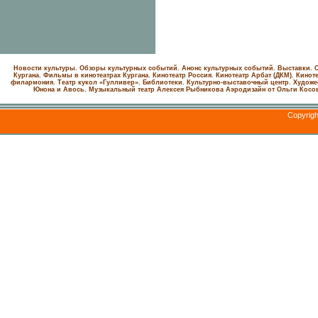
Новости культуры. Обзоры культурных событий. Анонс культурных событий. Выставки. С
Кургана. Фильмы в кинотеатрах Кургана.
Кинотеатр Россия.
Кинотеатр Арбат (ДКМ).
Киноте
филармония.
Театр кукол «Гулливер».
Библиотеки.
Культурно-выставочный центр.
Художе
Юнона и Авось. Музыкальный театр Алексея Рыбникова
Аэродизайн от Ольги Косо
Copyrig