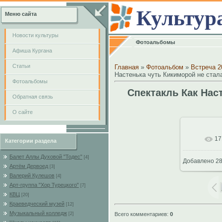
Культур
Меню сайта
Новости культуры
Фотоальбомы
Афиша Кургана
Cтатьи
Главная
»
Фотоальбом
»
Встреча 2
Настенька чуть Кикиморой не стал
Фотоальбомы
Спектакль Как Нас
Обратная связь
О сайте
17
В реал
Категории раздела
Балет Аллы Духовой "Тодес"
[4]
Добавлено
28
Артём Дервоед
[3]
Валерий Кулешов
[4]
Арт-группа "Хор Турецкого"
[7]
КВЦ
[20]
Краеведческий музей
[12]
Музыкальный колледж
Всего комментариев
:
0
[2]