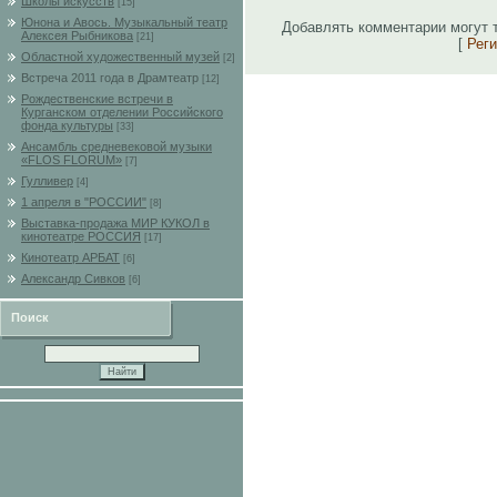
Школы искусств
[15]
Юнона и Авось. Музыкальный театр
Добавлять комментарии могут 
Алексея Рыбникова
[21]
[
Рег
Областной художественный музей
[2]
Встреча 2011 года в Драмтеатр
[12]
Рождественские встречи в
Курганском отделении Российского
фонда культуры
[33]
Ансамбль средневековой музыки
«FLOS FLORUM»
[7]
Гулливер
[4]
1 апреля в "РОССИИ"
[8]
Выставка-продажа МИР КУКОЛ в
кинотеатре РОССИЯ
[17]
Кинотеатр АРБАТ
[6]
Александр Сивков
[6]
Поиск